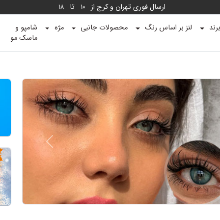
ارسال فوری تهران و کرج از
تا
18
10
رند
لنز بر اساس رنگ
محصولات جانبی
مژه
شامپو و
ماسک مو
Next