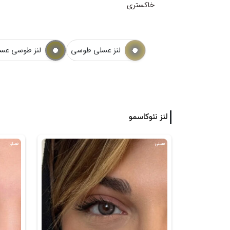
خاکستری
لنز عسلی طوسی
لنز طوسی عس
لنز نئوکاسمو
فصلی
فصلی