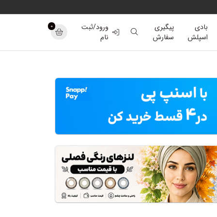
0
بادی
پیگیری
ورود/ثبت
اسپلش
سفارش
نام