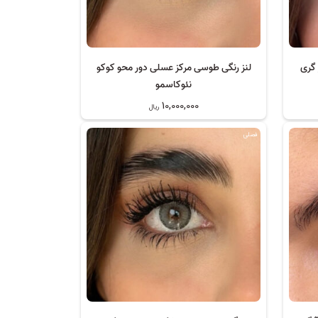
 گری
لنز رنگی طوسی مرکز عسلی دور محو کوکو
نئوکاسمو
10,000,000
ریال
فصلی