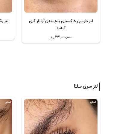
لنز طوسی خاکستری پنج بعدی آواتار گری
لنز ر
آماندا
23,000,000
ریال
لنز سری سلنا
فصلی
فصلی