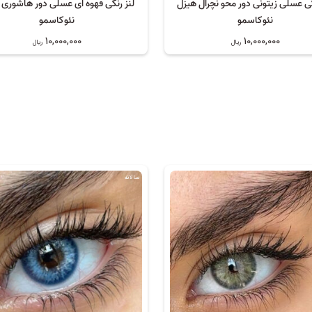
گی عسلی زیتونی دور محو نچرال هیزل
لنز رنگی قهوه ای عسلی دور هاشوری 
نئوکاسمو
نئوکاسمو
10,000,000
10,000,000
ریال
ریال
سالانه