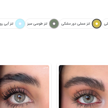
لی
لنز عسلی دور مشکی
لنز طوسی سبز
لنز آبی ر
فصلی