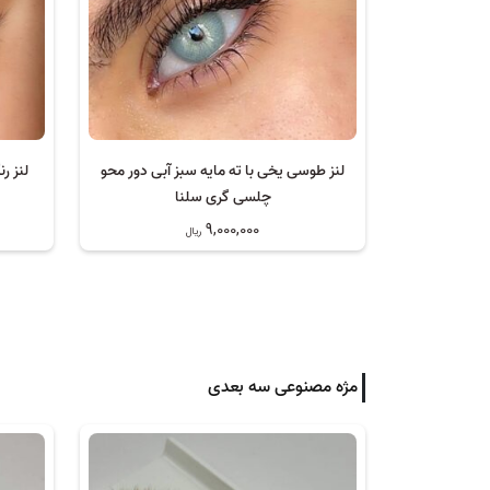
لنز طوسی یخی با ته مایه سبز آبی دور محو
لنز ر
چلسی گری سلنا
9,000,000
ریال
مژه مصنوعی سه بعدی