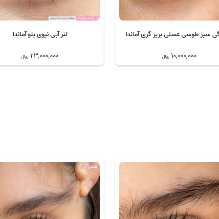
نگی سبز طوسی عسلی بریز گری آماندا
لنز آبی نیوی بلو آماندا
23,000,000
10,000,000
ریال
ریال
فصلی