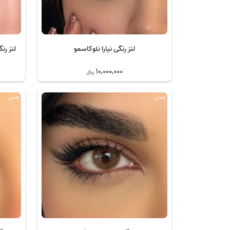
لنز رنگی نیارا نئوکاسمو
لنز رن
10,000,000
ریال
فصلی
فصلی