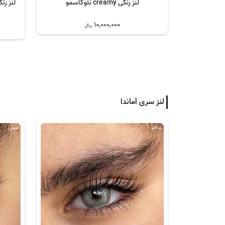
لنز رنگی creamy نئوکاسمو
لنز رن
10,000,000
ریال
لنز سری آماندا
سالانه
فصلی