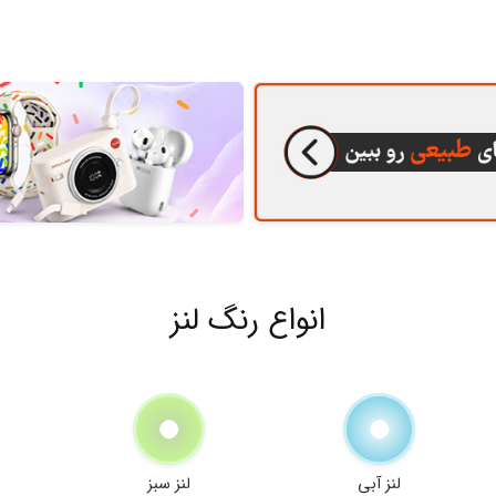
انواع رنگ لنز
لنز آبی
لنز سبز