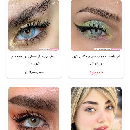
سالانه
فصلی
لنز طوسی ته مایه سبز بروکلین گری
لنز طوسی مرکز عسلی دور محو دیپ
اوربان لایر
گری سلنا
ناموجود
9,000,000
ریال
سالانه
6 ماهه