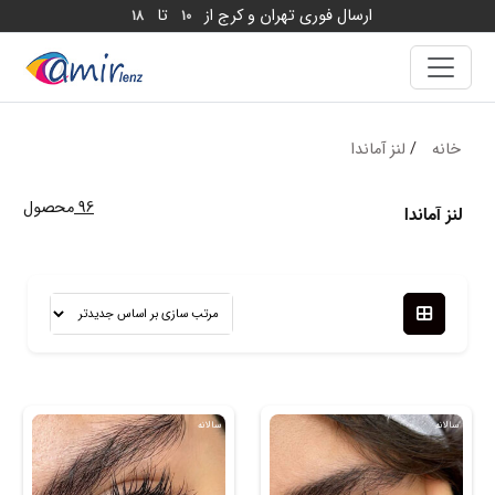
ارسال فوری تهران و کرج از
تا
18
10
خانه
/
لنز آماندا
96
محصول
لنز آماندا
سالانه
سالانه