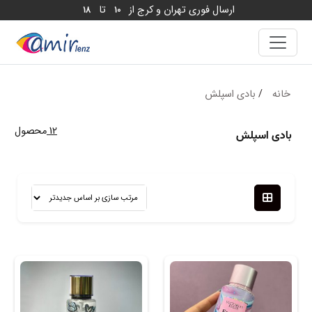
ارسال فوری تهران و کرج از
تا
18
10
خانه
/
بادی اسپلش
12
محصول
بادی اسپلش