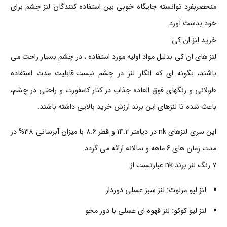
منحصربفرد توانسته جایگاه خوبی بین استفاده کنندگان لنز چشم برای
خود بدست آورد.
خرید لنز ان کی
لنز های ان کی بدلیل مواد اولیه مورد استفاده ، در چشم بسیار راحت می
باشند، بگونه ای که انگار لنز در چشم نیست.قابلیت مدت استفاده
طولانی و رنگهای فوق العاده جذاب در کنار کامفورت و راحتی در چشم،
باعث شده تا لنزهای این برند ارزش خرید بالایی داشته باشند.
این سری لنزهای nk در دیامتر 14.2 و قطر 8.6 با میزان آبرسانی 38% در
مدت زمان های 6 ماهه و سالانه ارائه می گردد.
7 رنگ لنز برند nk عبارتست از:
لنز لیو مرلوت: لنز سبز عسلی دوردار
لنز لیو کوکو: لنز قهوه ای عسلی با دور محو