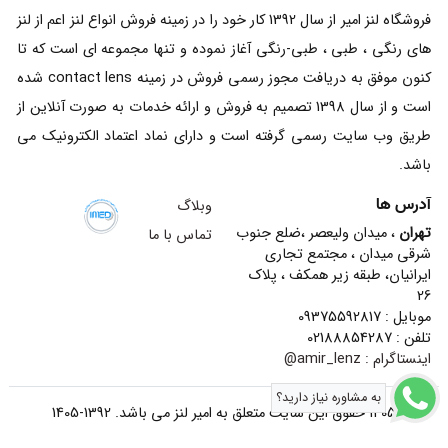
فروشگاه لنز امیر از سال 1392 کار خود را در زمینه فروش انواع لنز اعم از لنز
های رنگی ، طبی ، طبی-رنگی آغاز نموده و تنها مجموعه ای است که تا
کنون موفق به دریافت مجوز رسمی فروش در زمینه contact lens شده
است و از سال 1398 تصمیم به فروش و ارائه خدمات به صورت آنلاین از
طریق وب سایت رسمی گرفته است و دارای نماد اعتماد الکترونیک می
باشد.
آدرس ها
وبلاگ
تهران
، میدان ولیعصر ،ضلع جنوب
تماس با ما
شرقی میدان ، مجتمع تجاری
ایرانیان، طبقه زیر همکف ، پلاک
26
موبایل : 09375592817
تلفن : 02188854287
اینستاگرام :
amir_lenz@
به مشاوره نیاز دارید؟
1405 حقوق این سایت متعلق به امیر لنز می باشد. 1392-1405