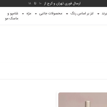
ارسال فوری تهران و کرج از
تا
18
10
رند
لنز بر اساس رنگ
محصولات جانبی
مژه
شامپو و
ماسک مو