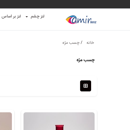
لنز چشم
لنز بر اساس ب
خانه
/
چسب مژه
چسب مژه