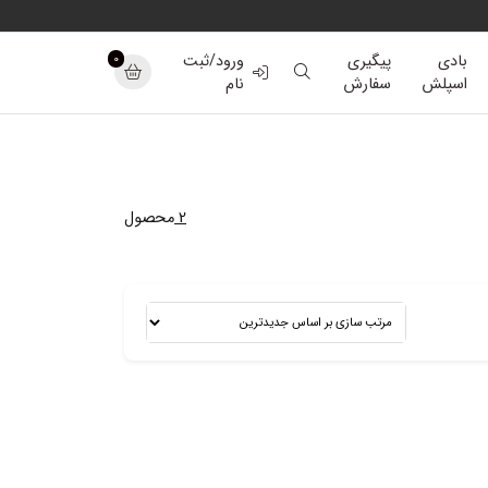
0
بادی
پیگیری
ورود/ثبت
اسپلش
سفارش
نام
2
محصول