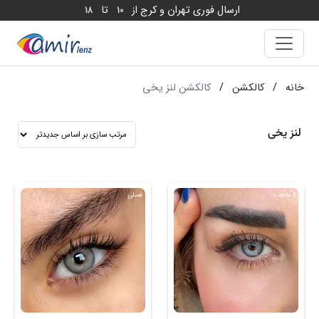
ارسال فوری تهران و کرج از
تا
18
10
خانه
/
کالکشن
/
کالکشن لنز یخی
لنز یخی
6 ماهه
فصلی