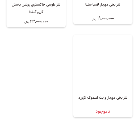
لنز یخی دوردار لامیا سلنا
لنز طوسی خاکستری روشن پاستل
گری آماندا
19,000,000
ریال
23,000,000
ریال
6 ماهه, سالانه
لنز یخی دوردار وایت اسموک لازورد
ناموجود