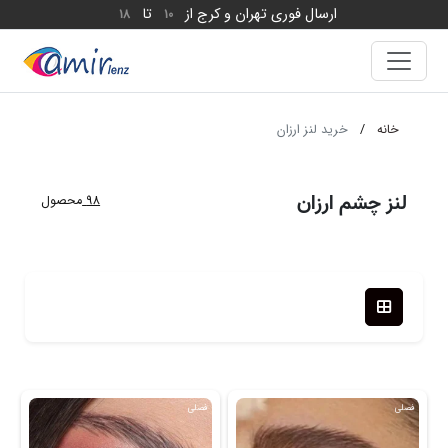
ارسال فوری تهران و کرج از
تا
18
10
خانه
/
خرید لنز ارزان
لنز چشم ارزان
98
محصول
فصلی
فصلی