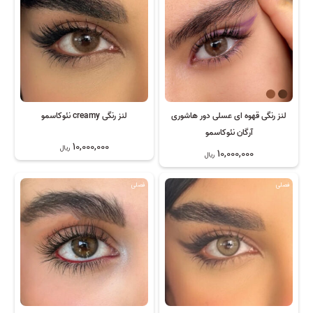
لنز رنگی قهوه ای عسلی دور هاشوری
لنز رنگی creamy نئوکاسمو
آرگان نئوکاسمو
10,000,000
ریال
10,000,000
ریال
فصلی
فصلی