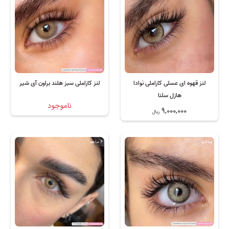
لنز قهوه ای عسلی کاراملی نوادا
لنز کاراملی سبز هلند براون آی شیر
هازل سلنا
ناموجود
9,000,000
ریال
سالانه
6 ماهه