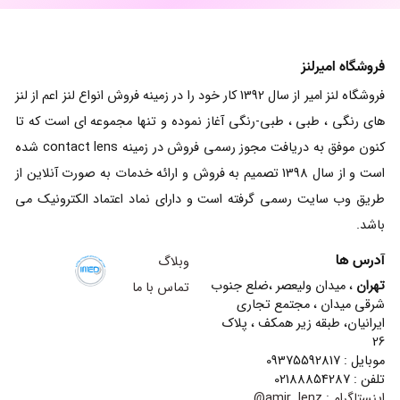
فروشگاه امیرلنز
فروشگاه لنز امیر از سال 1392 کار خود را در زمینه فروش انواع لنز اعم از لنز
های رنگی ، طبی ، طبی-رنگی آغاز نموده و تنها مجموعه ای است که تا
کنون موفق به دریافت مجوز رسمی فروش در زمینه contact lens شده
است و از سال 1398 تصمیم به فروش و ارائه خدمات به صورت آنلاین از
طریق وب سایت رسمی گرفته است و دارای نماد اعتماد الکترونیک می
باشد.
آدرس ها
وبلاگ
تهران
، میدان ولیعصر ،ضلع جنوب
تماس با ما
شرقی میدان ، مجتمع تجاری
ایرانیان، طبقه زیر همکف ، پلاک
26
موبایل : 09375592817
تلفن : 02188854287
اینستاگرام :
amir_lenz@