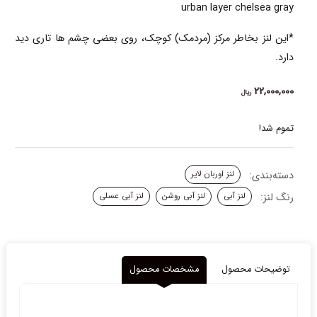
urban layer chelsea gray
*این لنز بخاطر مرکز (مردمک) کوچک، روی بعضی چشم ها تاری دید
دارد.
22,000,000
ریال
تموم شد!
دسته‌بندی:
لنز اوربان لایر
رنگ لنز:
لنز آبی
لنز آبی روشن
لنز آبی عسلی
توضیحات محصول
مشخصات محصول