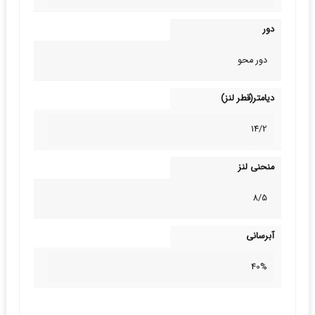
دور
دور محو
دیامتر(قطر لنز)
14/2
منحنی لنز
8/5
آبرسانی
40%