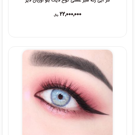
لنز آبی رگه سبز عسلی کوخ لایت بلو اوربان لایر
22,000,000
ریال