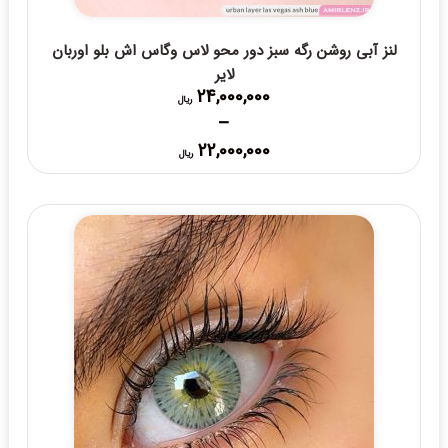
لنز آبی روشن رگه سبز دور محو لاس وگاس اش بلو اوربان
لایر
24,000,000
ریال
–
Price
22,000,000
ریال
range:
22,000,000 ریال
through
24,000,000 ریال