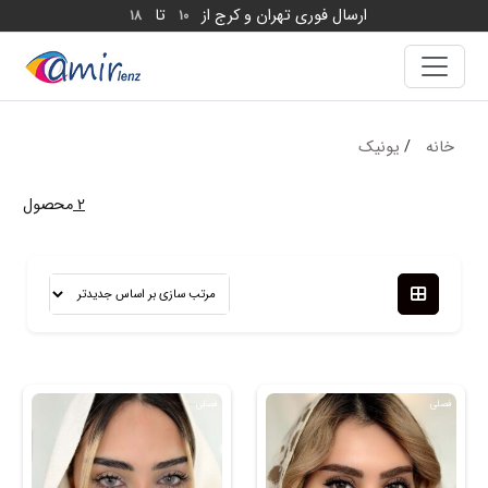
ارسال فوری تهران و کرج از
تا
18
10
خانه
/
یونیک
2
محصول
فصلی
فصلی