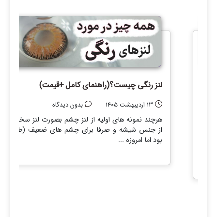
لنز رنگی چیست؟(راهنمای کامل +قیمت)
ید
13 اردیبهشت 1405
بدون دیدگاه
هرچند نمونه های اولیه از لنز چشم بصورت لنز سخت و
از جنس شیشه و صرفا برای چشم های ضعیف (طبی)
رید و
بود اما امروزه ...
کوتاه