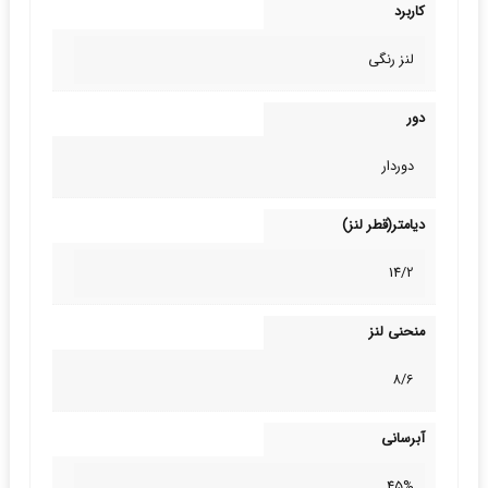
کاربرد
لنز رنگی
دور
دوردار
دیامتر(قطر لنز)
14/2
منحنی لنز
8/6
آبرسانی
45%