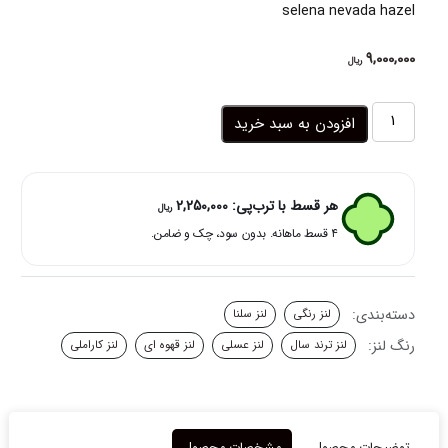
selena nevada hazel
9,000,000
ریال
لنز
افزودن به سبد خرید
قهوه
ای
عسلی
کاراملی
هر قسط با ترب‌پی:
2,250,000
ریال
نوادا
۴ قسط ماهانه. بدون سود، چک و ضامن.
هازل
سلنا
عدد
دسته‌بندی:
لنز رنگی
لنز سلنا
رنگ لنز:
لنز ترند سال
لنز عسلی
لنز قهوه ای
لنز کاراملی