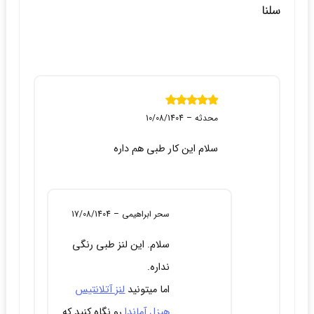
سلنا
نمره
5
از 5
محدثه
–
10/08/1404
سلام این کار طبی هم داره
سحر ابراهیمی
–
17/08/1404
سلام. این لنز طبی رنگی
نداره.
اما میتونید
لنز آتلانتیس
هیزل آماندا
رو نگاه کنید که