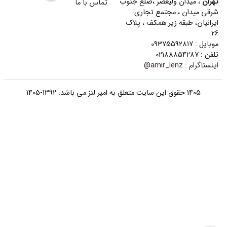
تهران
، میدان ولیعصر ،ضلع جنوب
تماس با ما
شرقی میدان ، مجتمع تجاری
ایرانیان، طبقه زیر همکف ، پلاک
26
موبایل : 09375592817
تلفن : 02188854287
اینستاگرام :
amir_lenz@
1405 حقوق این سایت متعلق به امیر لنز می باشد. 1392-1405