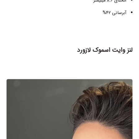
انحنای 8.6 میلیمتر
آبرسانی 42%
لنز وایت اسموک لازورد