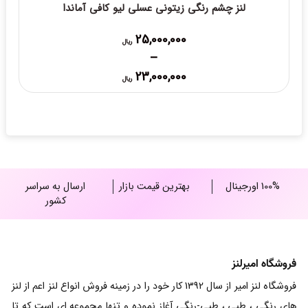
لنز چشم رنگی زیتونی عسلی لیو کافی آماندا
25,000,000
ریال
–
Price
23,000,000
ریال
range:
23,000,000 ریال
through
25,000,000 ریال
100% اورجینال
بهترین قیمت بازار
ارسال به سراسر
کشور
فروشگاه امیرلنز
فروشگاه لنز امیر از سال 1392 کار خود را در زمینه فروش انواع لنز اعم از لنز
های رنگی ، طبی ، طبی-رنگی آغاز نموده و تنها مجموعه ای است که تا