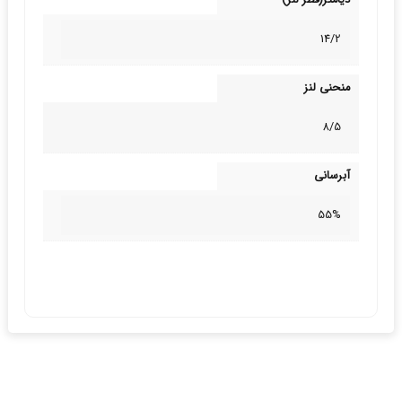
دیامتر(قطر لنز)
14/2
منحنی لنز
8/5
آبرسانی
55%