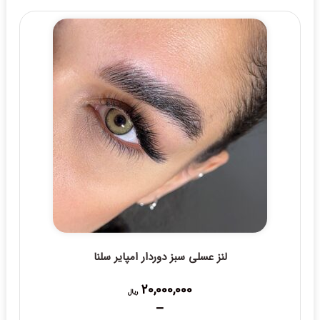
11,000,000 ریال
through
15,000,000 ریال
لنز عسلی سبز دوردار امپایر سلنا
20,000,000
ریال
–
Price