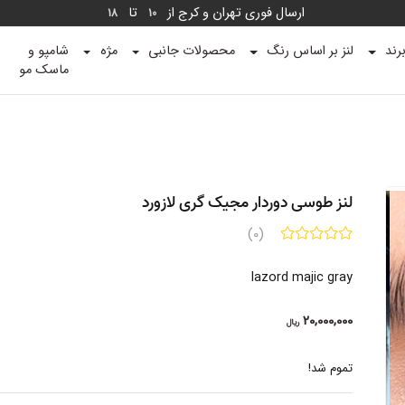
ارسال فوری تهران و کرج از
تا
18
10
رند
لنز بر اساس رنگ
محصولات جانبی
مژه
شامپو و
ماسک مو
لنز طوسی دوردار مجیک گری لازورد
(0)
lazord majic gray
20,000,000
ریال
تموم شد!