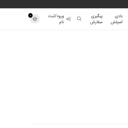
0
بادی
پیگیری
ورود/ثبت
اسپلش
سفارش
نام