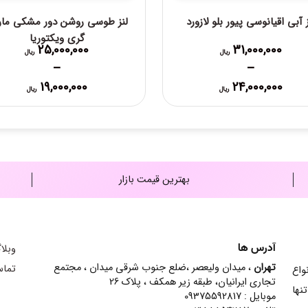
ز آبی اقیانوسی پیور بلو لازورد
لنز طوسی روشن دور مشکی مار
گری ویکتوریا
25,000,000
31,000,000
ریال
ریال
–
–
Price
Price
19,000,000
24,000,000
ریال
ریال
range:
range:
24,000,000 ریال
000,000
through
through
31,000,000 ریال
25,000,000 ریال
بهترین قیمت بازار
آدرس ها
وبلا
تهران
، میدان ولیعصر ،ضلع جنوب شرقی میدان ، مجتمع
تماس
ش انواع
تجاری ایرانیان، طبقه زیر همکف ، پلاک 26
نها
موبایل : 09375592817