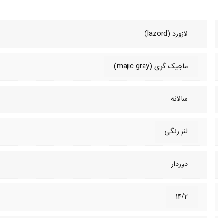
لازورد (lazord)
ماجیک گری (majic gray)
سالانه
لنز رنگی
دوردار
14/2