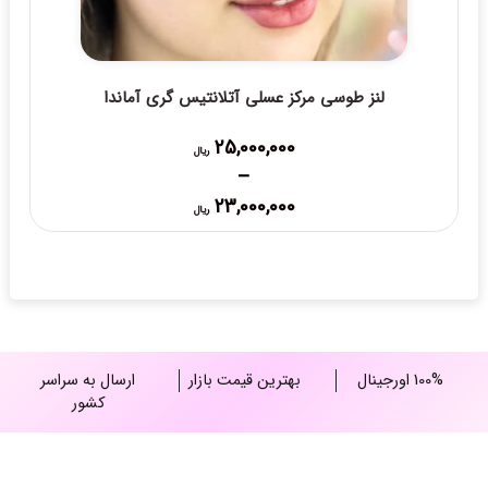
لنز طوسی مرکز عسلی آتلانتیس گری آماندا
25,000,000
ریال
–
Price
23,000,000
ریال
range:
23,000,000 ریال
through
25,000,000 ریال
100% اورجینال
بهترین قیمت بازار
ارسال به سراسر
کشور