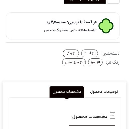
چشم
رنگی
سبز
مرکز
هر قسط با ترب‌پی:
2,500,000
ریال
عسلی
۴ قسط ماهانه. بدون سود، چک و ضامن.
لس
آنجلس
الیو
آماندا
دسته‌بندی:
لنز آماندا
لنز رنگی
عدد
رنگ لنز:
لنز سبز
لنز سبز عسلی
توضیحات محصول
مشخصات محصول
مشخصات محصول