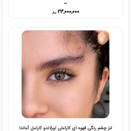
–
Price
23,000,000
ریال
range:
23,000,000 ریال
through
25,000,000 ریال
لنز چشم رنگی قهوه ای کاراملی اورلاندو کارامل آماندا