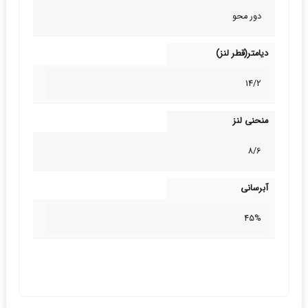
دور محو
دیامتر(قطر لنز)
14/2
منحنی لنز
8/6
آبرسانی
45%