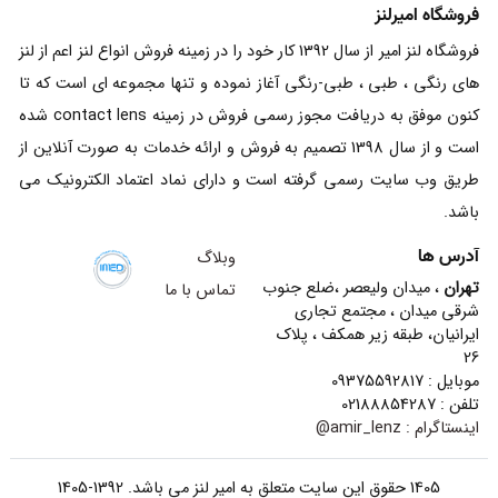
فروشگاه امیرلنز
فروشگاه لنز امیر از سال 1392 کار خود را در زمینه فروش انواع لنز اعم از لنز
های رنگی ، طبی ، طبی-رنگی آغاز نموده و تنها مجموعه ای است که تا
کنون موفق به دریافت مجوز رسمی فروش در زمینه contact lens شده
است و از سال 1398 تصمیم به فروش و ارائه خدمات به صورت آنلاین از
طریق وب سایت رسمی گرفته است و دارای نماد اعتماد الکترونیک می
باشد.
آدرس ها
وبلاگ
تهران
، میدان ولیعصر ،ضلع جنوب
تماس با ما
شرقی میدان ، مجتمع تجاری
ایرانیان، طبقه زیر همکف ، پلاک
26
موبایل : 09375592817
تلفن : 02188854287
اینستاگرام :
amir_lenz@
1405 حقوق این سایت متعلق به امیر لنز می باشد. 1392-1405