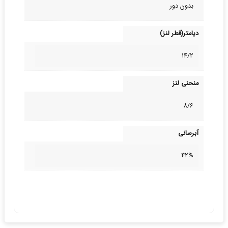
بدون دور
دیامتر(قطر لنز)
14/2
منحنی لنز
8/6
آبرسانی
42%