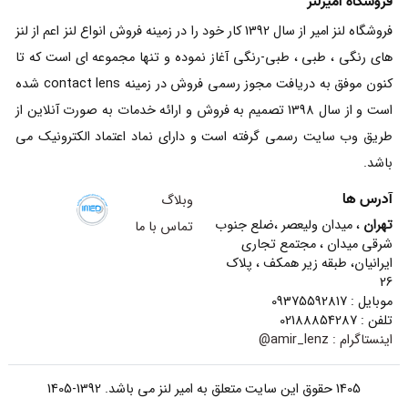
فروشگاه امیرلنز
فروشگاه لنز امیر از سال 1392 کار خود را در زمینه فروش انواع لنز اعم از لنز
های رنگی ، طبی ، طبی-رنگی آغاز نموده و تنها مجموعه ای است که تا
کنون موفق به دریافت مجوز رسمی فروش در زمینه contact lens شده
است و از سال 1398 تصمیم به فروش و ارائه خدمات به صورت آنلاین از
طریق وب سایت رسمی گرفته است و دارای نماد اعتماد الکترونیک می
باشد.
آدرس ها
وبلاگ
تهران
، میدان ولیعصر ،ضلع جنوب
تماس با ما
شرقی میدان ، مجتمع تجاری
ایرانیان، طبقه زیر همکف ، پلاک
26
موبایل : 09375592817
تلفن : 02188854287
اینستاگرام :
amir_lenz@
1405 حقوق این سایت متعلق به امیر لنز می باشد. 1392-1405