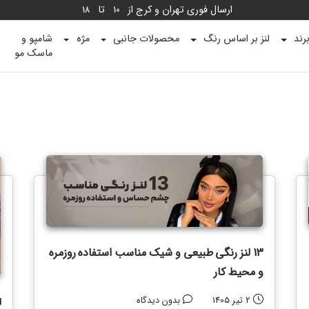
ارسال فوری تهران و کرج از
تا
18
10
رند
لنز بر اساس رنگ
محصولات جانبی
مژه
شامپو و
ماسک مو
13 لنز رنگی طبیعی و شیک مناسب استفاده روزمره
و محیط کار
ل
2 تیر 1405
بدون دیدگاه