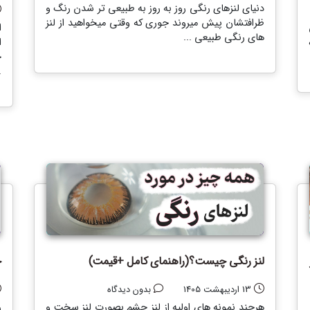
دنیای لنزهای رنگی روز به روز به طبیعی تر شدن رنگ و
ظرافتشان پیش میروند جوری که وقتی میخواهید از لنز
ا
های رنگی طبیعی ...
ا
خ
.
ز
لنز رنگی چیست؟(راهنمای کامل +قیمت)
چ
13 اردیبهشت 1405
بدون دیدگاه
هرچند نمونه های اولیه از لنز چشم بصورت لنز سخت و
ر