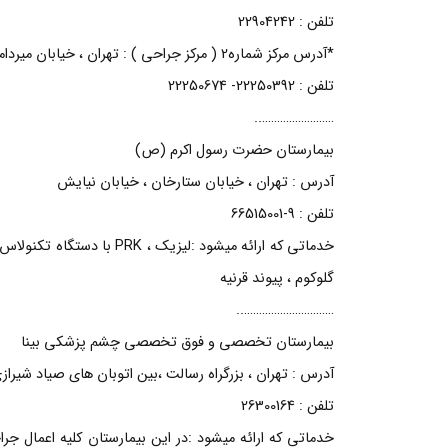
تلفن : 22904242
*آدرس مرکز شماره2 ( مرکز جراحی ) : تهران ، خیابان میرداماد ، جنب برج آرین ، پلاک 170
تلفن : 22250392- 22250674
……………………..
بیمارستان حضرت رسول اکرم (ص)
آدرس : تهران ، خیابان ستارخان ، خیابان نیایش
تلفن : 9-66515001
خدماتی که ارائه میشود :ل
گلوکوم ، پیوند قرنیه
…………………………..
بیمارستان تخصصی و فوق تخصصی چشم پزشکی بینا
آدرس : تهران ، بزرگراه رسالت ،بین اتوبان های صیاد شیراز
تلفن : 26300164
خدماتی که ارائه میشود :در این بیمارستان کلیه اعمال ج