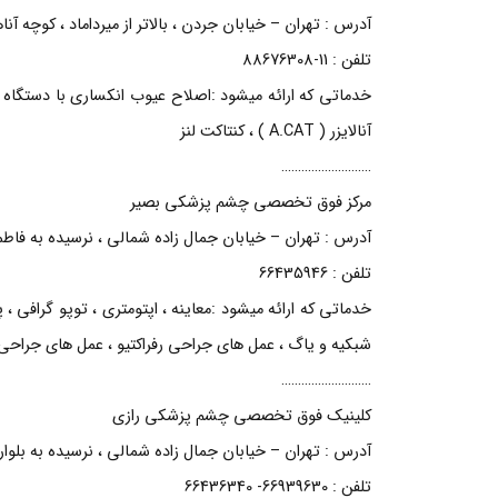
آدرس : تهران – خیابان جردن ، بالاتر از میرداماد ، کوچه آناهیت
تلفن : 11-88676308
آنالایزر ( A.CAT ) ، کنتاکت لنز
………………………
مرکز فوق تخصصی چشم پزشکی بصیر
آدرس : تهران – خیابان جمال زاده شمالی ، نرسیده به فاطمی
تلفن : 66435946
شبکیه و یاگ ، عمل های جراحی رفراکتیو ، عمل های جراحی
………………………
کلینیک فوق تخصصی چشم پزشکی رازی
آدرس : تهران – خیابان جمال زاده شمالی ، نرسیده به بلوار کش
تلفن : 66939630- 66436340