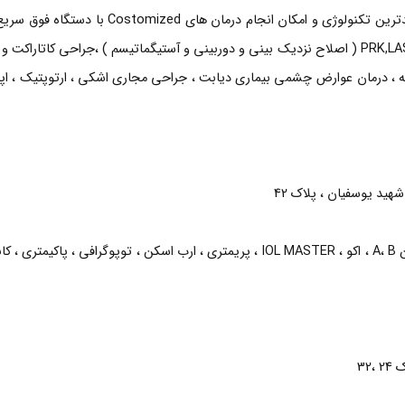
خدماتی که ارائه میشود :انجام جراحی های لیزیک با جدیدترین تکنولوژی و امکان انجام درمان های 
Allegretto ،انجام تمامی اعمال جراحی رفرکتیو PRK,LASEK,LASIK ( اصلاح نزدیک بینی و دوربینی و آستیگماتیسم ) ،جراحی کاتار
کیه ، درمان عوارض چشمی بیماری دیابت ، جراحی مجاری اشکی ، ارتوپتیک ، اپت
هید یوسفیان ، پلاک 42
خدماتی که ارائه میشود :آنژیو گرافی ، لیزر تراپی ، اکو اسکن A، B ، اکو ، IOL MASTER ، پریمتری ، ارب اسکن ، توپوگرافی ، پ
32