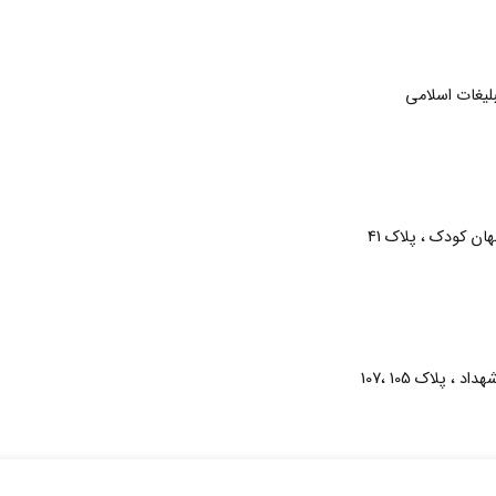
بلیغات اسلامی
ن کودک ، پلاک 41
پلاک 105 ،107