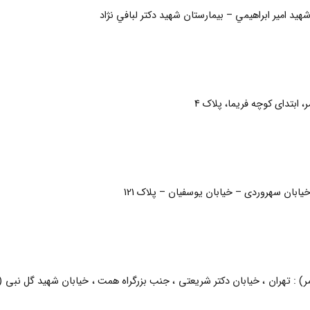
يد امير ابراهيمي – بيمارستان شهيد دكتر لبافي نژاد
 ابتدای کوچه فریما، پلاک 4
بان سهروردی – خیابان یوسفیان – پلاک 121
نی و لیزراگزایمر) : تهران ، خیابان دکتر شریعتی ، جنب بزرگراه همت ، خیابان شهید گل نبی 