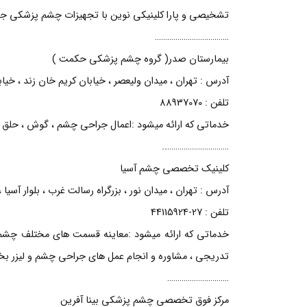
تشخیصی و پارا کلینیکی نوین با تجهیزات چشم پزشکی جدی
………………………………
بیمارستان صدر( گروه چشم پزشکی حکمت )
آدرس : تهران ، میدان ولیعصر ، خیابان کریم خان زند ، خیاب
تلفن : 88937070
خدماتی که ارائه میشود :اعمال جراحی چشم ، گوش ، حلق 
…………………………..
کلینیک تخصصی چشم آسیا
آدرس : تهران ، میدان نور ، بزرگراه رسالت غرب ، بلوار آسی
تلفن : 27-44115924
خدماتی که ارائه میشود :معاینه قسمت های مختلف چشم و 
تدریجی ، مشاوره و انجام عمل های جراحی چشم و لیزر 
…………………………
مرکز فوق تخصصی چشم پزشکی بینا آفرین