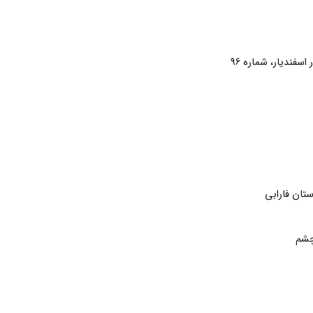
اسفندیار، شماره 96
تان فارابی
چشم