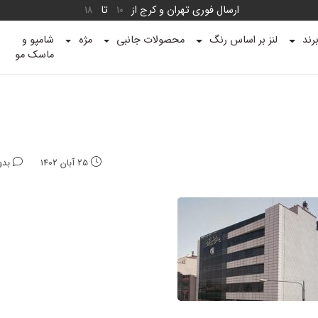
ارسال فوری تهران و کرج از
تا
18
10
رند
لنز بر اساس رنگ
محصولات جانبی
مژه
شامپو و
ماسک مو
25 آبان 1402
بدو