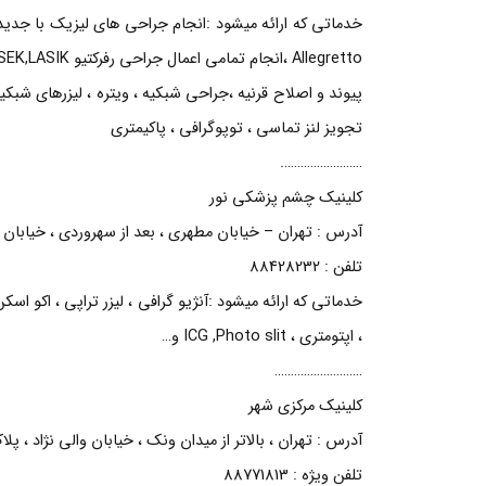
پیوند و اصلاح قرنیه ،جراحی شبکیه ، ویتره ، لیزرهای شب
تجویز لنز تماسی ، توپوگرافی ، پاکیمتری
…………………….
کلینیک چشم پزشکی نور
آدرس : تهران – خیابان مطهری ، بعد از سهروردی ، خیابان ش
تلفن : 88428232
، اپتومتری ، ICG ,Photo slit و…
………………………
کلینیک مرکزی شهر
آدرس : تهران ، بالاتر از میدان ونک ، خیابان والی نژاد ، پلاک 24 ،
تلفن ویژه : 88771813