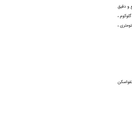
Costomized با دستگاه فوق سریع و دقیق
اکت و گلوکوم ،
ومتری ،
اکیمتری ، کانفواسکن