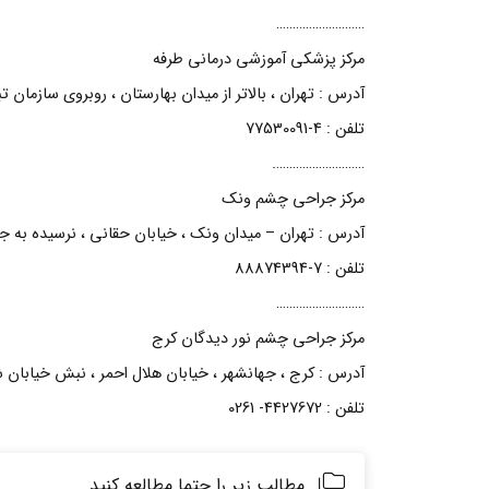
………………………
مرکز پزشکی آموزشی درمانی طرفه
آدرس : تهران ، بالاتر از میدان بهارستان ، روبروی سازمان ت
تلفن : 4-77530091
……………………….
مرکز جراحی چشم ونک
آدرس : تهران – میدان ونک ، خیابان حقانی ، نرسیده به جها
تلفن : 7-88874394
………………………
مرکز جراحی چشم نور دیدگان کرج
آدرس : کرج ، جهانشهر ، خیابان هلال احمر ، نبش خیابان شهداد ، 
تلفن : 4427672- 0261
مطالب زیر را حتما مطالعه کنید