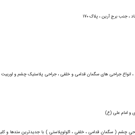
یزیک ، PRK با دستگاه تکنولاس ، انواع جراحی های سگمان قدامی و خلفی ، جراحی پلاستیک چشم و اورب
ی و امام علی (ع)
راحی چشم ( سگمان قدامی ، خلفی ، اکولوپلاستی ) با جدیدترین متدها و کلیه