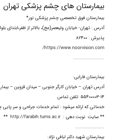
بیمارستان های چشم پزشکی تهران
بیمارستان فوق تخصصی
چشم
پزشکی نور*
آدرس : تهران- خیابان ولیعصر(عج)، بالاتر از ظفر،ابتدای بلوار 
پذیرش : 82400
https://www.noorvision.com/
……………………………
بیمارستان فارابی:
آدرس:تهران – خیابان کارگر جنوبی – میدان قزوین – بیمارس
55400003-14 :تلفن تماس
خدماتی که ارائه میشود : تمام خدمات جراحی و سر پایی 
** سایت نوبت دهی :
http://farabih.tums.ac.ir
**
………………………….
بیمارستان شهید دکتر لبافی نژاد: