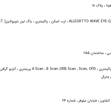
ا ، پلاک 18
 ، ساختمان 255
خدماتی که ارائه میشود :معاینه ، اپتومتری ، توپو گرافی ، پاکیمتری ،  , B Scan ,ORB Scan , Scan, OPD
 جنرال
اورز ، خیابان نیلوفر ، شماره 64