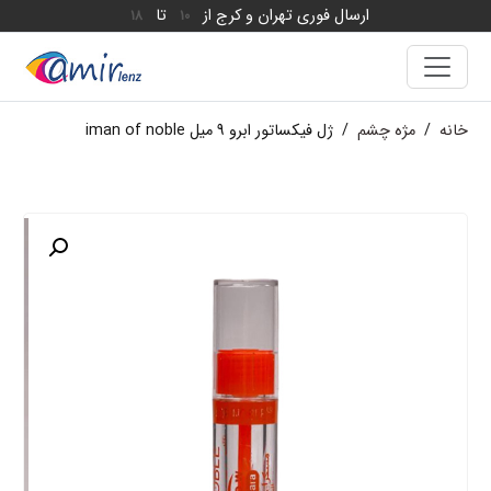
ارسال فوری تهران و کرج از
تا
18
10
خانه
/
مژه چشم
/
ژل فیکساتور ابرو 9 میل iman of noble