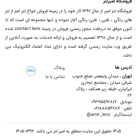
فروشگاه امیرلنز
فروشگاه لنز امیر از سال 1392 کار خود را در زمینه فروش انواع لنز اعم از لنز
های رنگی ، طبی ، طبی-رنگی آغاز نموده و تنها مجموعه ای است که تا
کنون موفق به دریافت مجوز رسمی فروش در زمینه contact lens شده
است و از سال 1398 تصمیم به فروش و ارائه خدمات به صورت آنلاین از
طریق وب سایت رسمی گرفته است و دارای نماد اعتماد الکترونیک می
باشد.
آدرس ها
وبلاگ
تهران
، میدان ولیعصر ،ضلع جنوب
تماس با ما
شرقی میدان ، مجتمع تجاری
ایرانیان، طبقه زیر همکف ، پلاک
26
موبایل : 09375592817
تلفن : 02188854287
اینستاگرام :
amir_lenz@
1405 حقوق این سایت متعلق به امیر لنز می باشد. 1392-1405