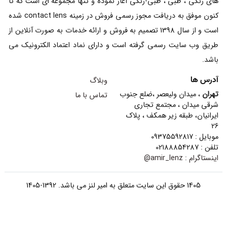
آدرس ها
وبلاگ
تهران
، میدان ولیعصر ،ضلع جنوب
تماس با ما
شرقی میدان ، مجتمع تجاری
ایرانیان، طبقه زیر همکف ، پلاک
26
موبایل : 09375592817
تلفن : 02188854287
اینستاگرام :
amir_lenz@
1405 حقوق این سایت متعلق به امیر لنز می باشد. 1392-1405