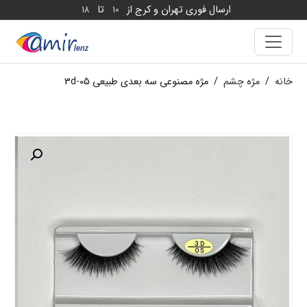
ارسال فوری تهران و کرج از
تا
18
10
خانه
/
مژه چشم
/
مژه مصنوعی سه بعدی طبیعی 3d-05