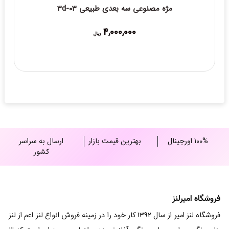
100% اورجینال
بهترین قیمت بازار
ارسال به سراسر
کشور
فروشگاه امیرلنز
فروشگاه لنز امیر از سال 1392 کار خود را در زمینه فروش انواع لنز اعم از لنز
های رنگی ، طبی ، طبی-رنگی آغاز نموده و تنها مجموعه ای است که تا
کنون موفق به دریافت مجوز رسمی فروش در زمینه contact lens شده
است و از سال 1398 تصمیم به فروش و ارائه خدمات به صورت آنلاین از
طریق وب سایت رسمی گرفته است و دارای نماد اعتماد الکترونیک می
باشد.