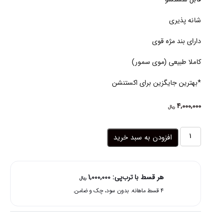
شانه پذیری
دارای بند مژه قوی
کاملا طبیعی (موی سمور)
*بهترین جایگزین برای اکستنشن
4,000,000
ریال
مژه
افزودن به سبد خرید
مصنوعی
سه
بعدی
طبیعی
هر قسط با ترب‌پی:
1,000,000
ریال
3d-
۴ قسط ماهانه. بدون سود، چک و ضامن.
05
عدد