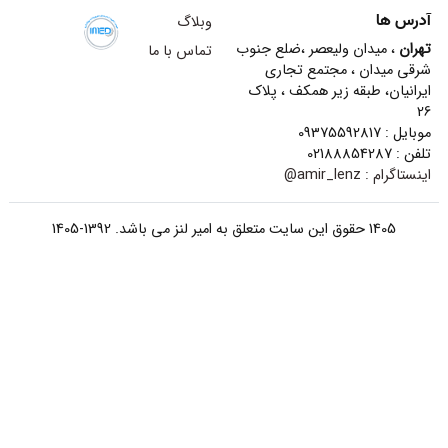
آدرس ها
وبلاگ
تهران
، میدان ولیعصر ،ضلع جنوب
تماس با ما
شرقی میدان ، مجتمع تجاری
ایرانیان، طبقه زیر همکف ، پلاک
26
موبایل : 09375592817
تلفن : 02188854287
اینستاگرام :
amir_lenz@
1405 حقوق این سایت متعلق به امیر لنز می باشد. 1392-1405