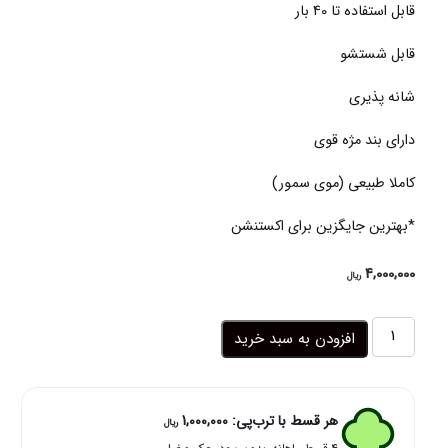
قابل استفاده تا 40 بار
قابل شستشو
شانه پذیری
دارای بند مژه قوی
کاملا طبیعی (موی سمور)
*بهترین جایگزین برای اکستنشن
4,000,000
ریال
مژه
افزودن به سبد خرید
مصنوعی
سه
بعدی
طبیعی
هر قسط با ترب‌پی:
1,000,000
ریال
3d-