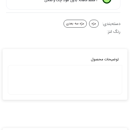
۴ قسط ماهانه. بدون سود، چک و ضامن.
03
عدد
دسته‌بندی:
مژه
مژه سه بعدی
رنگ لنز:
توضیحات محصول