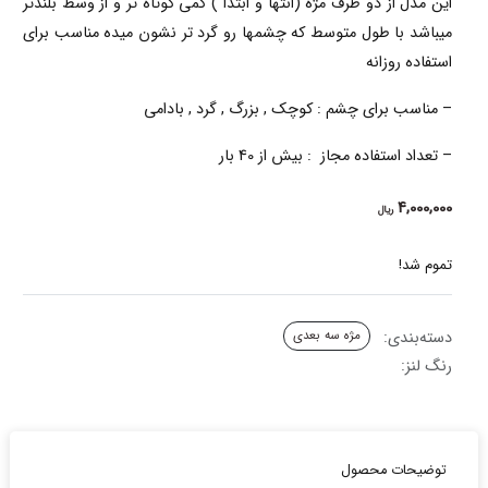
این مدل از دو طرف مژه (انتها و ابتدا ) کمی کوتاه تر و از وسط بلندتر
میباشد با طول متوسط که چشمها رو گرد تر نشون میده مناسب برای
استفاده روزانه
– مناسب برای چشم :
کوچک , بزرگ , گرد , بادامی
– تعداد استفاده مجاز : بیش از 40 بار
4,000,000
ریال
تموم شد!
دسته‌بندی:
مژه سه بعدی
رنگ لنز:
توضیحات محصول