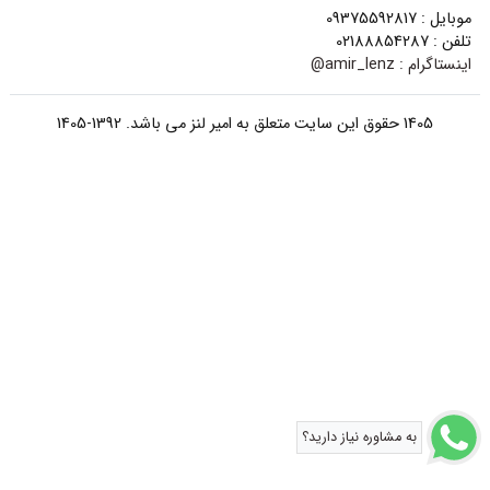
موبایل : 09375592817
تلفن : 02188854287
اینستاگرام :
amir_lenz@
1405 حقوق این سایت متعلق به امیر لنز می باشد. 1392-1405
به مشاوره نیاز دارید؟