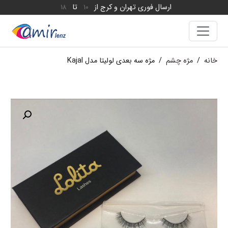
ارسال فوری تهران و کرج از
تا
18
10
خانه
/
مژه چشم
/
مژه سه بعدی لولیتا مدل Kajal