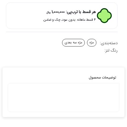
لولیتا
مدل
هر قسط با ترب‌پی:
1,000,000
ریال
Kajal
۴ قسط ماهانه. بدون سود، چک و ضامن.
عدد
دسته‌بندی:
مژه
مژه سه بعدی
رنگ لنز:
توضیحات محصول