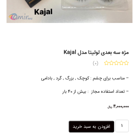
مژه سه بعدی لولیتا مدل Kajal
(0)
– مناسب برای چشم :
کوچک , بزرگ , گرد , بادامی
– تعداد استفاده مجاز : بیش از 40 بار
4,000,000
ریال
مژه
افزودن به سبد خرید
سه
بعدی