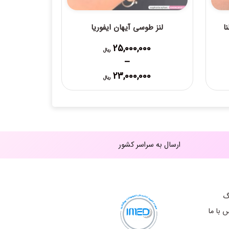
ا
لنز طوسی آیهان ایفوریا
25,000,000
ریال
–
Price
23,000,000
ریال
range:
19, ریال
23,000,000 ریال
through
25,000,000 ریال
ارسال به سراسر کشور
گ
 با ما