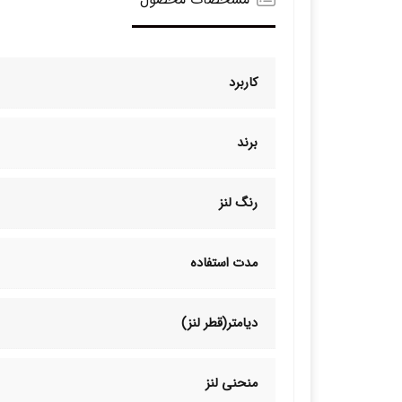
کاربرد
برند
رنگ لنز
مدت استفاده
دیامتر(قطر لنز)
منحنی لنز