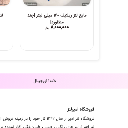
مایع لنز ریلایف 160 میلی لیتر [چند
لن
منظوره]
8,000,000
ریال
100% اورجینال
فروشگاه امیرلنز
فروشگاه لنز امیر از سال 1392 کار خود را در زمینه فرو
لنز اعم از لنز های رنگی ، طبی ، طبی-رنگی آغاز نموده و ت