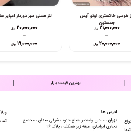
ز طوسی خاکستری اوئو آیس
لنز عسلی سبز دوردار امپایر سلن
جمستون
20,000,000
21,000,000
ریال
ریال
–
–
Price
Price
19,000,000
20,000,000
ریال
ریال
range:
range:
20,000,000 ریال
000,000
through
through
21,000,000 ریال
20,000,000 ریال
بهترین قیمت بازار
آدرس ها
وبلا
تهران
، میدان ولیعصر ،ضلع جنوب شرقی میدان ، مجتمع
تماس
ش انواع
تجاری ایرانیان، طبقه زیر همکف ، پلاک 26
نها