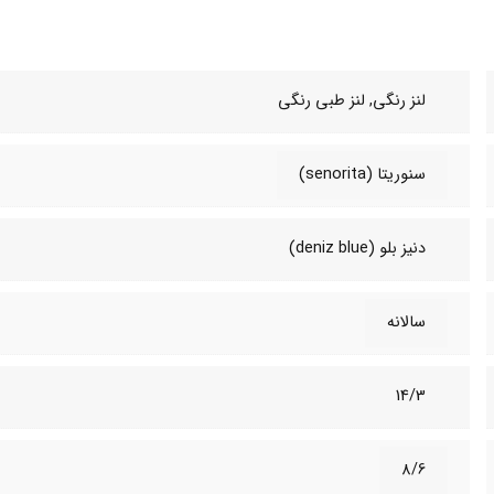
لنز رنگی, لنز طبی‌ رنگی
سنوریتا (senorita)
دنیز بلو (deniz blue)
سالانه
14/3
8/6