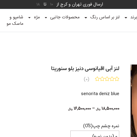
ارسال فوری تهران و کرج از
تا
18
10
رند
لنز بر اساس رنگ
محصولات جانبی
مژه
شامپو و
ماسک مو
لنز آبی اقیانوسی دنیز بلو سنوریتا
(0)
senorita deniz blue
Price
16,500,000
–
18,500,000
ریال
ریال
range:
16,500,000 ریال
نمره چشم چپ(OُS)
through
18,500,000 ریال