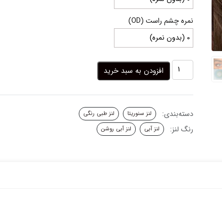
نمره چشم راست (OD)
لنز
افزودن به سبد خرید
آبی
اقیانوسی
دنیز
بلو
دسته‌بندی:
لنز سنوریتا
لنز طبی رنگی
سنوریتا
عدد
رنگ لنز:
لنز آبی
لنز آبی روشن