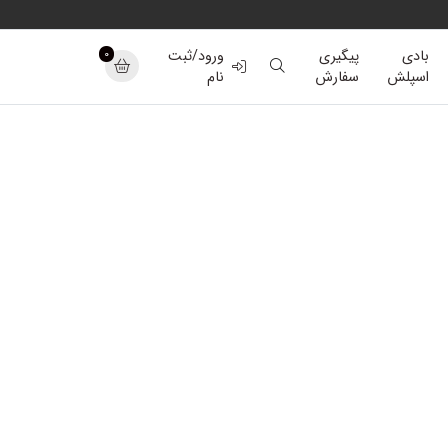
0
بادی
پیگیری
ورود/ثبت
اسپلش
سفارش
نام