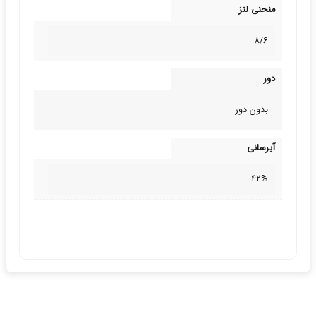
منحنی لنز
8/6
دور
بدون دور
آبرسانی
42%