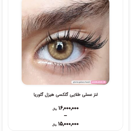
لنز عسلی طلایی گلکسی هیزل گلوریا
16,000,000
ریال
–
Price
15,000,000
ریال
range: