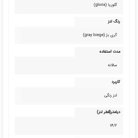
گلوریا (gloria)
رنگ لنز
گری بژ (gray biege)
مدت استفاده
سالانه
کاربرد
لنز رنگی
دیامتر(قطر لنز)
14/2