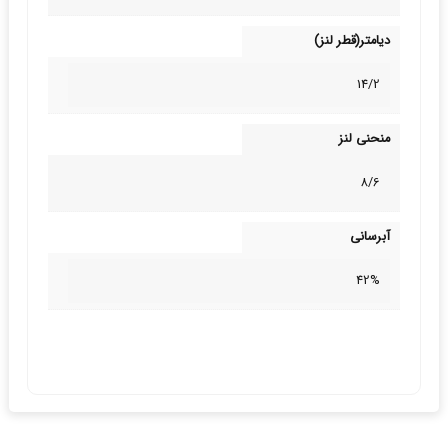
دیامتر(قطر لنز)
14/2
منحنی لنز
8/6
آبرسانی
42%