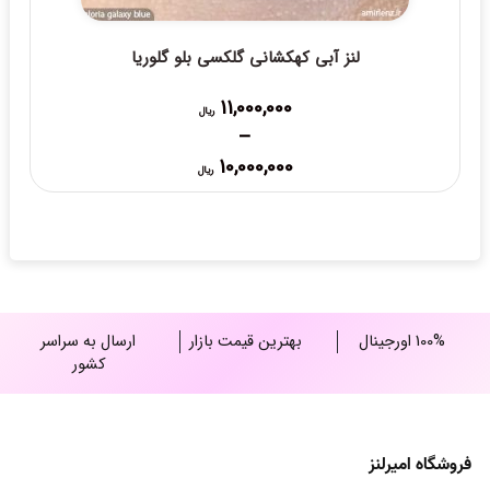
لنز آبی کهکشانی گلکسی بلو گلوریا
11,000,000
ریال
–
Price
10,000,000
ریال
range:
10,000,000 ریال
through
11,000,000 ریال
100% اورجینال
بهترین قیمت بازار
ارسال به سراسر
کشور
فروشگاه امیرلنز