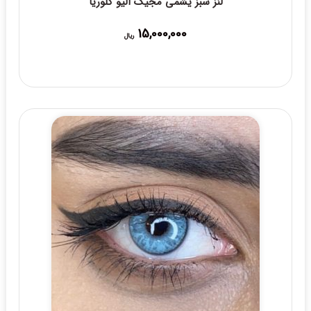
لنز سبز یشمی مجیک الیو گلوریا
15,000,000
ریال