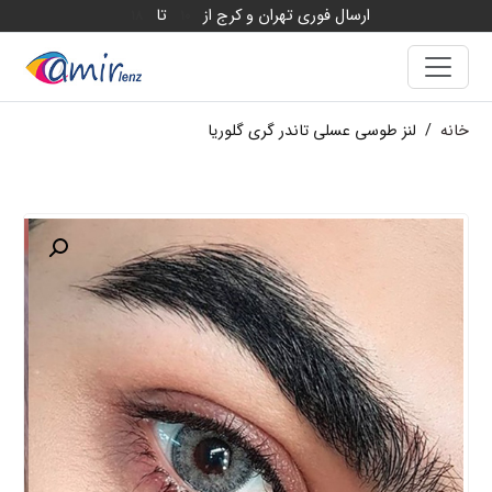
ارسال فوری تهران و کرج از
تا
18
10
خانه
/
لنز طوسی عسلی تاندر گری گلوریا