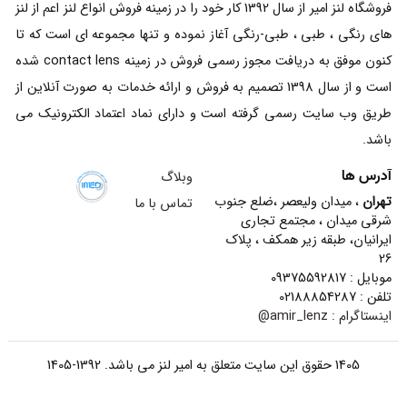
فروشگاه لنز امیر از سال 1392 کار خود را در زمینه فروش انواع لنز اعم از لنز
های رنگی ، طبی ، طبی-رنگی آغاز نموده و تنها مجموعه ای است که تا
کنون موفق به دریافت مجوز رسمی فروش در زمینه contact lens شده
است و از سال 1398 تصمیم به فروش و ارائه خدمات به صورت آنلاین از
طریق وب سایت رسمی گرفته است و دارای نماد اعتماد الکترونیک می
باشد.
آدرس ها
وبلاگ
تهران
، میدان ولیعصر ،ضلع جنوب
تماس با ما
شرقی میدان ، مجتمع تجاری
ایرانیان، طبقه زیر همکف ، پلاک
26
موبایل : 09375592817
تلفن : 02188854287
اینستاگرام :
amir_lenz@
1405 حقوق این سایت متعلق به امیر لنز می باشد. 1392-1405