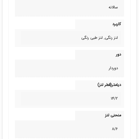
سالانه
کاربرد
لنز رنگی, لنز طبی‌ رنگی
دور
دوردار
دیامتر(قطر لنز)
14/2
منحنی لنز
8/6