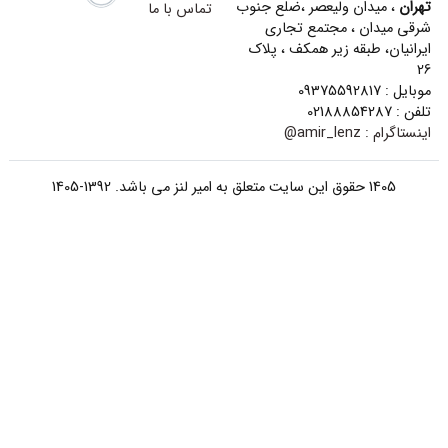
تهران
، میدان ولیعصر ،ضلع جنوب
تماس با ما
شرقی میدان ، مجتمع تجاری
ایرانیان، طبقه زیر همکف ، پلاک
26
موبایل : 09375592817
تلفن : 02188854287
اینستاگرام :
amir_lenz@
1405 حقوق این سایت متعلق به امیر لنز می باشد. 1392-1405