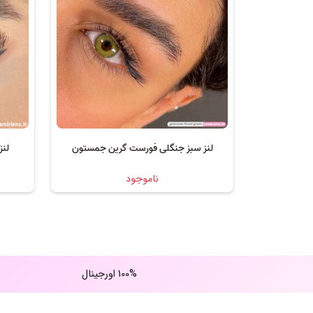
لنز سبز جنگلی فورست گرین جمستون
لنز
ناموجود
100% اورجینال