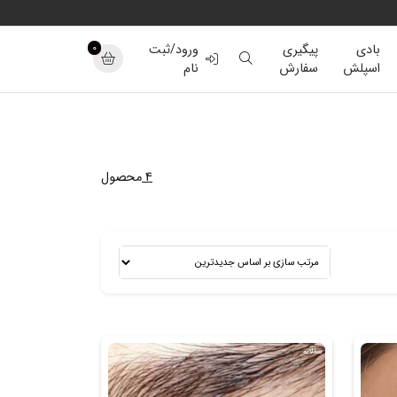
0
بادی
پیگیری
ورود/ثبت
اسپلش
سفارش
نام
4
محصول
سالانه