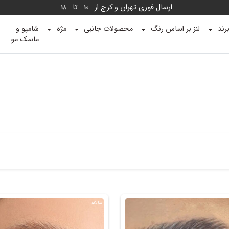
ارسال فوری تهران و کرج از
تا
18
10
رند
لنز بر اساس رنگ
محصولات جانبی
مژه
شامپو و
ماسک مو
سالانه