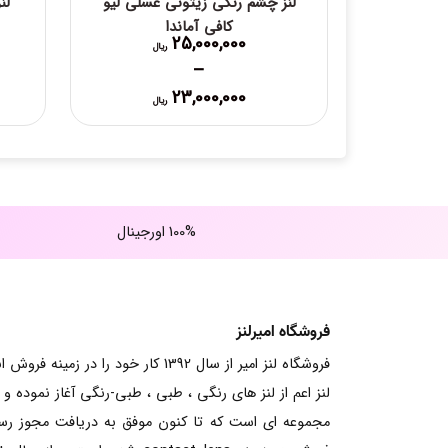
لنز چشم رنگی زیتونی عسلی لیو
لن
کافی آماندا
25,000,000
ریال
–
Price
23,000,000
ریال
range:
23,000,000 ریال
through
25,000,000 ریال
100% اورجینال
فروشگاه امیرلنز
فروشگاه لنز امیر از سال 1392 کار خود را در زمینه فرو
لنز اعم از لنز های رنگی ، طبی ، طبی-رنگی آغاز نموده و ت
مجموعه ای است که تا کنون موفق به دریافت مجوز ر