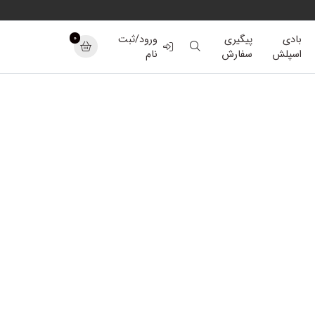
0
بادی
پیگیری
ورود/ثبت
اسپلش
سفارش
نام