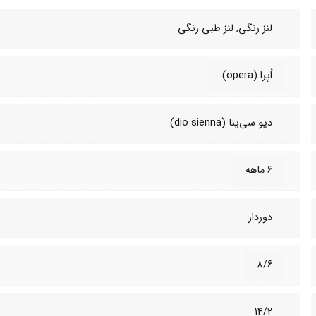
لنز رنگی, لنز طبی‌ رنگی
اُپرا (opera)
دیو سی‌ینا (dio sienna)
6 ماهه
دوردار
8/6
14/2