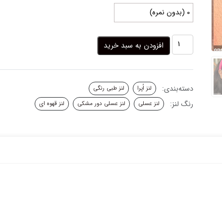
لنز
افزودن به سبد خرید
عسلی
طلایی
دور
مشکی
دسته‌بندی:
لنز اُپرا
لنز طبی رنگی
دیو
سینا
رنگ لنز:
لنز عسلی
لنز عسلی دور مشکی
لنز قهوه ای
اپرا
عدد