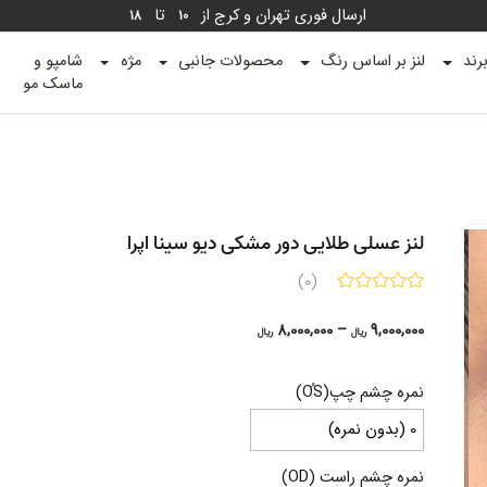
ارسال فوری تهران و کرج از
تا
18
10
رند
لنز بر اساس رنگ
محصولات جانبی
مژه
شامپو و
ماسک مو
لنز عسلی طلایی دور مشکی دیو سینا اپرا
(0)
Price
8,000,000
–
9,000,000
ریال
ریال
range:
8,000,000 ریال
نمره چشم چپ(OُS)
through
9,000,000 ریال
نمره چشم راست (OD)