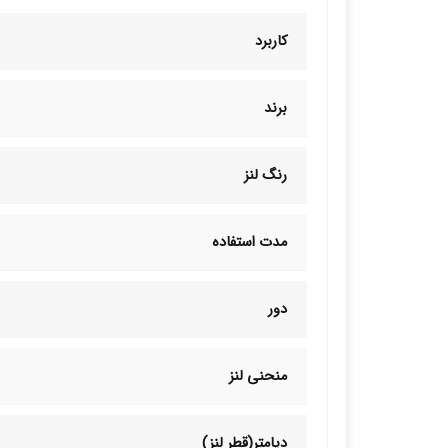
کاربرد
برند
رنگ لنز
مدت استفاده
دور
منحنی لنز
دیامتر(قطر لنز)