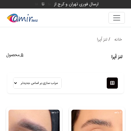
ارسال فوری تهران و کرج از
تا
18
10
خانه
/
لنز اُپرا
5
محصول
لنز اُپرا
6 ماهه
6 ماهه