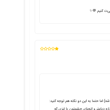
ی‌ت کنیم 💬✨
نمره
1
از
5
شه) اما حتما به این دو نکته هم توجه کنید:
ازه دیامتر و انحنای چشمتون با لنزی که