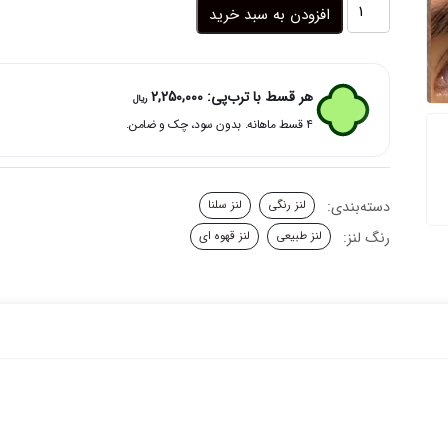
لنز
افزودن به سبد خرید
قهوه
ای
شکلاتی
تیره
هر قسط با ترب‌پی:
2,250,000
ریال
دوردار
۴ قسط ماهانه. بدون سود، چک و ضامن.
دارک
براون
سلنا
عدد
دسته‌بندی:
لنز رنگی
لنز سلنا
رنگ لنز:
لنز طبیعی
لنز قهوه ای