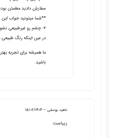
سفارش دادید مطمئن بودید
**شما میتونید جواب این س
2- چشم رو غیرطبیعی نشون م
در عین اینکه رنگ طبیعی دا
ما همیشه برای تجربه بهتر خ
باشید.
ناهید یوسفی
–
15/02/1404
زیباست