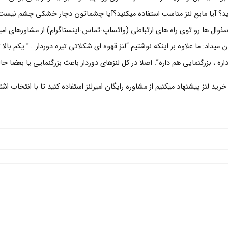
؟ آیا مایع لنز مناسب استفاده میکنید؟آیا چشماتون دچار خشکی چشم نیست
ئوال ها رو توی راه های ارتباطی (واتساپ-تماس-اینستاگرام) از مشاورهای امیر
یداد: ما علاوه بر اینکه نوشتیم “لنز قهوه ای شکلاتی تیره دوردار …” یکم بالا ت
ره ، بزرگنمایی هم داره”. اصلا در کل لنزهای دوردار باعث بزرگنمایی یا بعضا 
رید لنز پیشنهاد میکنیم از مشاوره رایگان امیرلنز استفاده کنید تا با انتخاب اشت