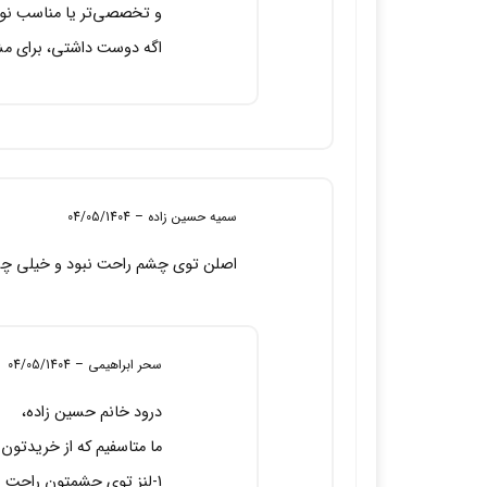
و تخصصی‌تر یا مناسب نوع
اگه دوست داشتی، برای مش
سمیه حسین زاده
–
04/05/1404
اصلن توی چشم راحت نبود و خیلی چش
سحر ابراهیمی
–
04/05/1404
درود خانم حسین زاده،
ما متاسفیم که از خریدتون ا
1-لنز توی چشمتون راحت نب