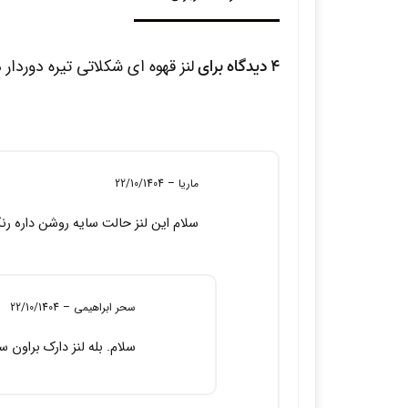
4 دیدگاه برای
لنز قهوه ای شکلاتی تیره دوردار 
ماریا
–
22/10/1404
سلام این لنز حالت سایه روشن داره ر
سحر ابراهیمی
–
22/10/1404
سلام. بله لنز دارک براون