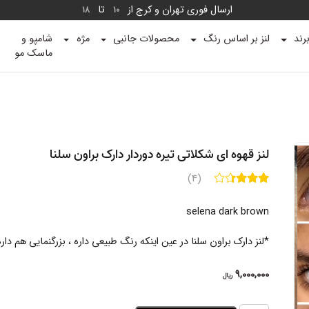
ارسال فوری تهران و کرج از
تا
18
10
رند
لنز بر اساس رنگ
محصولات جانبی
مژه
شامپو و
ماسک مو
لنز قهوه ای شکلاتی تیره دوردار دارک براون سلنا
(4)
selena dark brown
*لنز دارک براون سلنا در عین اینکه رنگ طبیعی داره ، بزرگنمایی هم داره
9,000,000
ریال