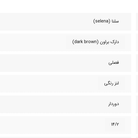
سلنا (selena)
دارک براون (dark brown)
فصلی
لنز رنگی
دوردار
14/2