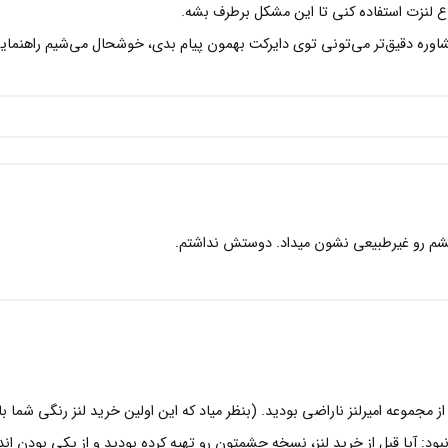
 لنزت استفاده کنی تا این مشکل برطرف بشه.
اوره دقیق‌تر می‌تونی توی دایرکت بهمون پیام بدی، خوشحال می‌شیم راهنمای
م رو غیرطبیعی نشون میداد. دوستش نداشتم.
ز مجموعه امیرلنز ناراضی بودید. (بنظر میاد که این اولین خرید لنز رنگی شما با
ود: آیا قبل از خرید لنز، نسخه چشمتون رو تهیه کرده بودید و از یکی بودن اند