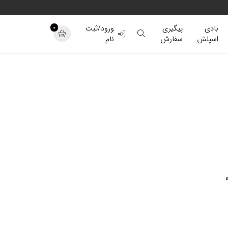
0
بادی
پیگیری
ورود/ثبت
اسپلش
سفارش
نام