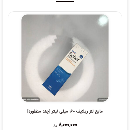
مایع لنز ریلایف 160 میلی لیتر [چند منظوره]
8,000,000
ریال