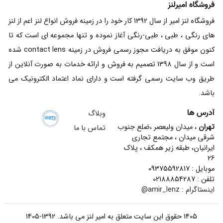
فروشگاه امیرلنز
فروشگاه لنز امیر از سال 1392 کار خود را در زمینه فروش انواع لنز اعم از لنز
های رنگی ، طبی ، طبی-رنگی آغاز نموده و تنها مجموعه ای است که تا
کنون موفق به دریافت مجوز رسمی فروش در زمینه contact lens شده
است و از سال 1398 تصمیم به فروش و ارائه خدمات به صورت آنلاین از
طریق وب سایت رسمی گرفته است و دارای نماد اعتماد الکترونیک می
باشد.
آدرس ها
وبلاگ
تهران
، میدان ولیعصر ،ضلع جنوب
تماس با ما
شرقی میدان ، مجتمع تجاری
ایرانیان، طبقه زیر همکف ، پلاک
26
موبایل : 09375592817
تلفن : 02188854287
اینستاگرام :
amir_lenz@
1405 حقوق این سایت متعلق به امیر لنز می باشد. 1392-1405