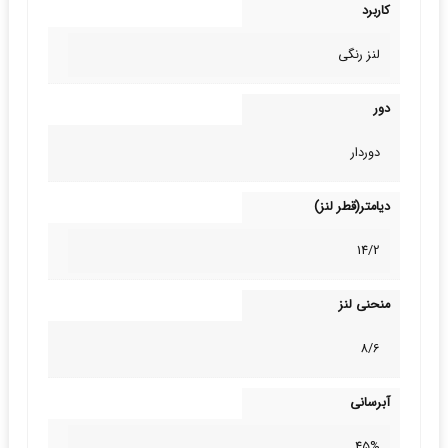
کاربرد
لنز رنگی
دور
دوردار
دیامتر(قطر لنز)
14/2
منحنی لنز
8/6
آبرسانی
45%