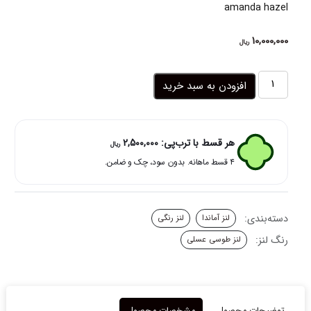
amanda hazel
10,000,000
ریال
لنز
افزودن به سبد خرید
رنگی
طوسی
عسلی
دوردار
هر قسط با ترب‌پی:
2,500,000
ریال
هیزل
۴ قسط ماهانه. بدون سود، چک و ضامن.
آماندا
عدد
دسته‌بندی:
لنز آماندا
لنز رنگی
رنگ لنز:
لنز طوسی عسلی