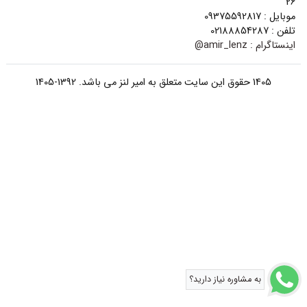
26
موبایل : 09375592817
تلفن : 02188854287
اینستاگرام :
amir_lenz@
1405 حقوق این سایت متعلق به امیر لنز می باشد. 1392-1405
به مشاوره نیاز دارید؟