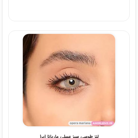
لنز طوسی سبز عسلی ماریانا اپرا