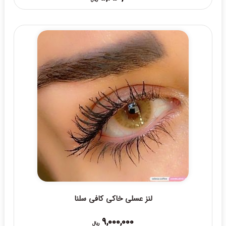
range:
5,250,000 ریال
through
5,600,000 ریال
لنز عسلی خاکی کافی سلنا
9,000,000
ریال