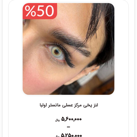
لنز یخی مرکز عسلی مانستر اولبا
5,600,000
ریال
–
Price
5,250,000
ریال