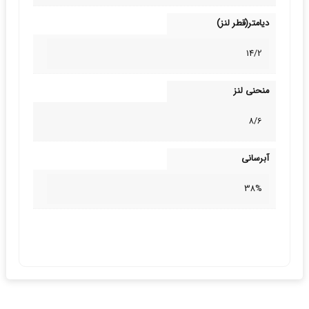
دیامتر(قطر لنز)
14/2
منحنی لنز
8/6
آبرسانی
38%