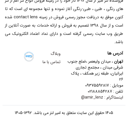
فروشگاه لنز امیر از سال 1392 کار خود را در زمینه فروش انواع لنز اعم از لنز
های رنگی ، طبی ، طبی-رنگی آغاز نموده و تنها مجموعه ای است که تا
کنون موفق به دریافت مجوز رسمی فروش در زمینه contact lens شده
است و از سال 1398 تصمیم به فروش و ارائه خدمات به صورت آنلاین از
طریق وب سایت رسمی گرفته است و دارای نماد اعتماد الکترونیک می
باشد.
آدرس ها
وبلاگ
تهران
، میدان ولیعصر ،ضلع جنوب
تماس با ما
شرقی میدان ، مجتمع تجاری
ایرانیان، طبقه زیر همکف ، پلاک
26
موبایل : 09375592817
تلفن : 02188854287
اینستاگرام :
amir_lenz@
1405 حقوق این سایت متعلق به امیر لنز می باشد. 1392-1405