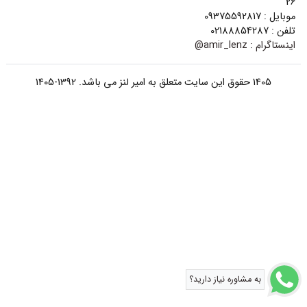
26
موبایل : 09375592817
تلفن : 02188854287
اینستاگرام :
amir_lenz@
1405 حقوق این سایت متعلق به امیر لنز می باشد. 1392-1405
به مشاوره نیاز دارید؟