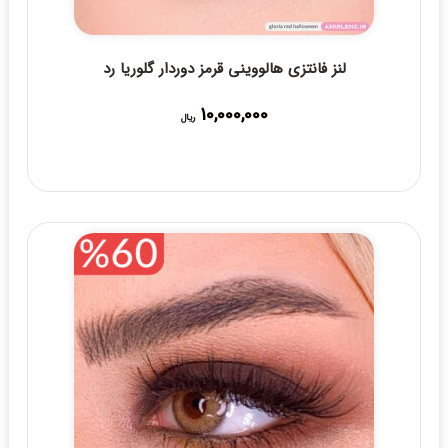
لنز فانتزی هالووینی قرمز دوردار گلوریا رد
10,000,000
ریال