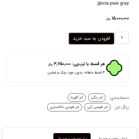
gloria pixie gray
15,000,000
ریال
لنز
افزودن به سبد خرید
طوسی
آبی
پیکسی
گری
هر قسط با ترب‌پی:
3,750,000
ریال
گلوریا
۴ قسط ماهانه. بدون سود، چک و ضامن.
عدد
دسته‌بندی:
لنز رنگی
لنز گلوریا
رنگ لنز:
لنز طوسی آبی
لنز طوسی خاکستری