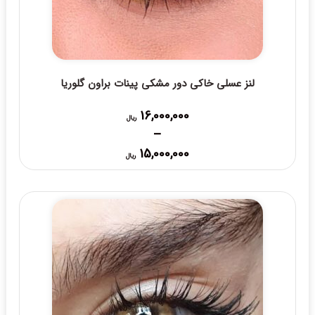
لنز عسلی خاکی دور مشکی پینات براون گلوریا
16,000,000
ریال
–
Price
15,000,000
ریال
range:
15,000,000 ریال
through
16,000,000 ریال