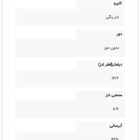
کاربرد
لنز رنگی
دور
بدون دور
دیامتر(قطر لنز)
14/2
منحنی لنز
8/6
آبرسانی
42%