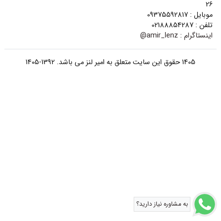
26
موبایل : 09375592817
تلفن : 02188854287
اینستاگرام :
amir_lenz@
1405 حقوق این سایت متعلق به امیر لنز می باشد. 1392-1405
به مشاوره نیاز دارید؟