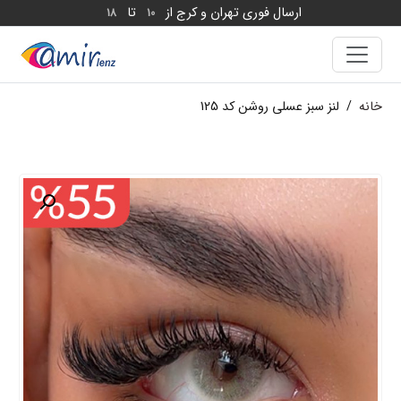
ارسال فوری تهران و کرج از
تا
18
10
خانه
/
لنز سبز عسلی روشن کد 125