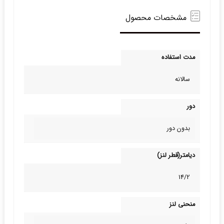
مشخصات محصول
مدت استفاده
سالانه
دور
بدون دور
دیامتر(قطر لنز)
14/2
منحنی لنز