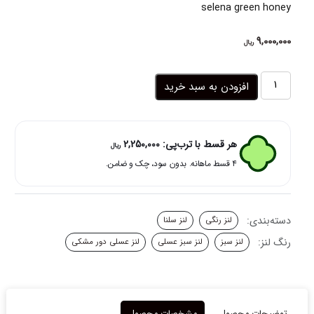
selena green honey
9,000,000
ریال
لنز
افزودن به سبد خرید
سبز
عسلی
دور
مشکی
هر قسط با ترب‌پی:
2,250,000
ریال
گرین
۴ قسط ماهانه. بدون سود، چک و ضامن.
هانی
سلنا
عدد
دسته‌بندی:
لنز رنگی
لنز سلنا
رنگ لنز:
لنز سبز
لنز سبز عسلی
لنز عسلی دور مشکی