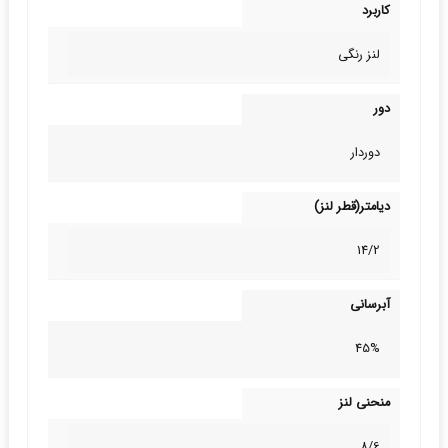
کاربرد
لنز رنگی
دور
دوردار
دیامتر(قطر لنز)
14/2
آبرسانی
45%
منحنی لنز
8/6