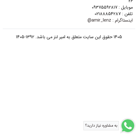
26
موبایل : 09375592817
تلفن : 02188854287
اینستاگرام :
amir_lenz@
1405 حقوق این سایت متعلق به امیر لنز می باشد. 1392-1405
به مشاوره نیاز دارید؟