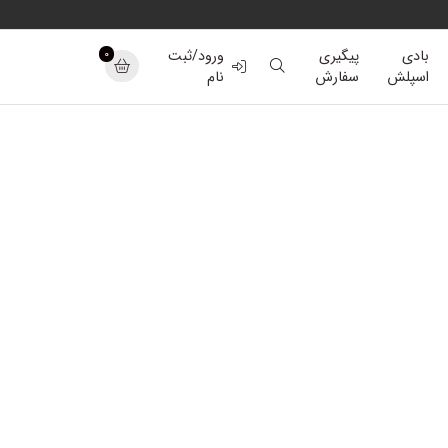
0
بادی
پیگیری
ورود/ثبت
اسپلش
سفارش
نام