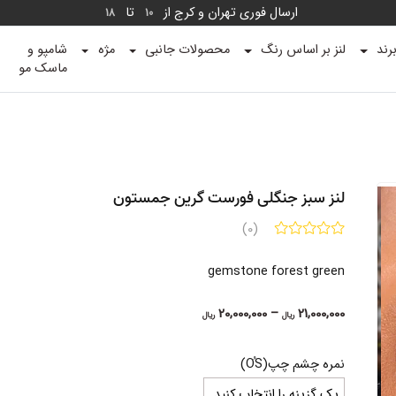
ارسال فوری تهران و کرج از
تا
18
10
رند
لنز بر اساس رنگ
محصولات جانبی
مژه
شامپو و
ماسک مو
لنز سبز جنگلی فورست گرین جمستون
(0)
gemstone forest green
Price
20,000,000
–
21,000,000
ریال
ریال
range:
20,000,000 ریال
نمره چشم چپ(OُS)
through
21,000,000 ریال