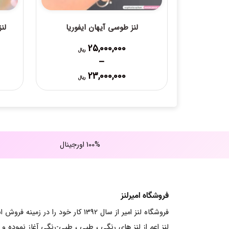
لنز طوسی آیهان ایفوریا
لن
25,000,000
ریال
–
Price
23,000,000
ریال
range:
23,000,000 ریال
through
25,000,000 ریال
100% اورجینال
فروشگاه امیرلنز
فروشگاه لنز امیر از سال 1392 کار خود را در زمینه فرو
لنز اعم از لنز های رنگی ، طبی ، طبی-رنگی آغاز نموده و ت