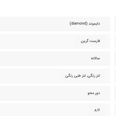
دایموند (diamond)
فارست گرین
سالانه
لنز رنگی, لنز طبی‌ رنگی
دور محو
8/6