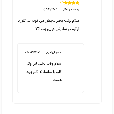
نمره
4
از 5
ریحانه واعظی
–
06/03/1405
سلام وقت بخیر….چطور می تونم لنز گلوریا
اوکره رو سفارش فوری بدم؟؟؟
سحر ابراهیمی
–
07/03/1405
سلام وقت بخیر. لنز اوکر
گلوریا متاسفانه ناموجود
هست