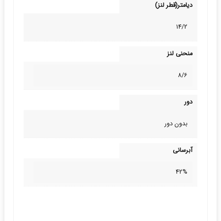
دیامتر(قطر لنز)
14/2
منحنی لنز
8/6
دور
بدون دور
آبرسانی
42%