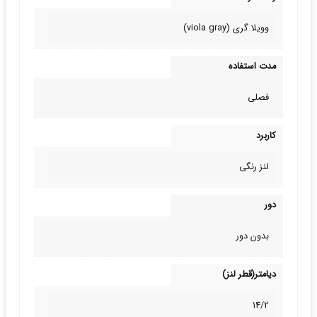
وویلا گری (viola gray)
مدت استفاده
فصلی
کاربرد
لنز رنگی
دور
بدون دور
دیامتر(قطر لنز)
14/2