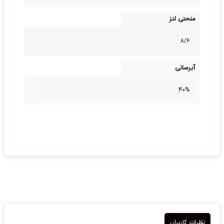
منحنی لنز
8/6
آبرسانی
40%
نظرات کاربران