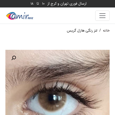
ارسال فوری تهران و کرج از
تا
18
10
خانه
/
لنز رنگی هازل گریس