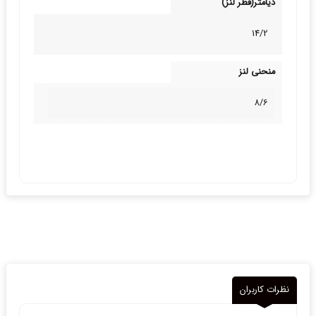
دیامتر(قطر لنز)
14/2
منحنی لنز
8/6
نظرات کاربران