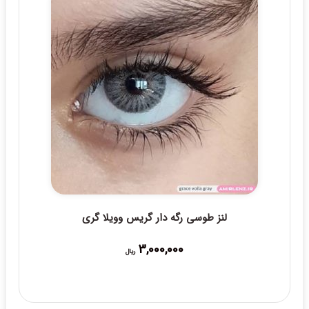
لنز طوسی رگه دار گریس وویلا گری
3,000,000
ریال