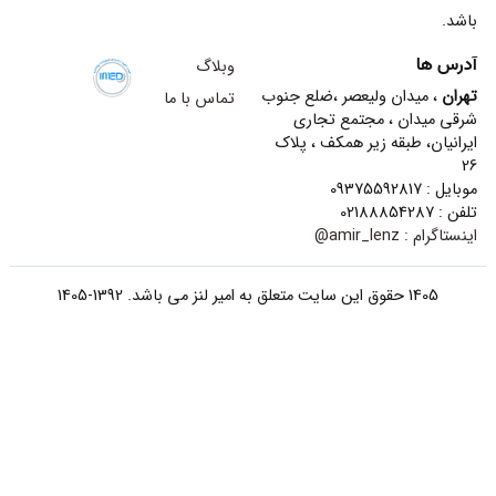
باشد.
آدرس ها
وبلاگ
تهران
، میدان ولیعصر ،ضلع جنوب
تماس با ما
شرقی میدان ، مجتمع تجاری
ایرانیان، طبقه زیر همکف ، پلاک
26
موبایل : 09375592817
تلفن : 02188854287
اینستاگرام :
amir_lenz@
1405 حقوق این سایت متعلق به امیر لنز می باشد. 1392-1405