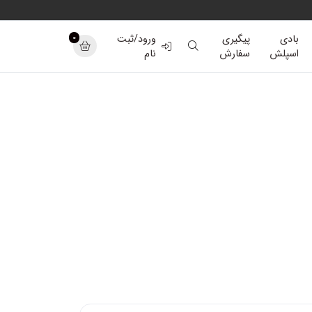
0
بادی
پیگیری
ورود/ثبت
اسپلش
سفارش
نام