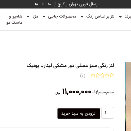
ارسال فوری تهران و کرج از
تا
18
10
رند
لنز بر اساس رنگ
محصولات جانبی
مژه
شامپو و
ماسک مو
لنز رنگی سبز عسلی دور مشکی لیناریا یونیک
(0)
قیمت
قیمت
11,000,000
12,000,000
ریال
اصلی:
فعلی:
12,000,000 ریال
11,000,000 ریال.
بود.
لنز
افزودن به سبد خرید
رنگی
سبز
عسلی