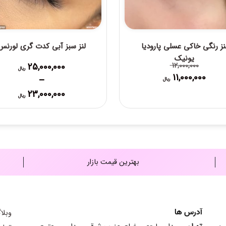
نز رنگی خاکی عسلی پارودیا
لنز سبز آبی کدت گری لورنس
یونیک
25,000,000
12,000,000
ریال
11,000,000
قیمت
قیمت
–
ریال
Price
فعلی:
اصلی:
23,000,000
ریال
range:
11,000,000 ریال.
12,000,000 ریال
0,000
بود.
through
25,000,000 ریال
بهترین قیمت بازار
آدرس ها
وبلا