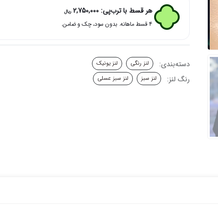
دور
هر قسط با ترب‌پی:
2,750,000
ریال
مشکی
۴ قسط ماهانه. بدون سود، چک و ضامن.
لیناریا
یونیک
عدد
دسته‌بندی:
لنز رنگی
لنز یونیک
رنگ لنز:
لنز سبز
لنز سبز عسلی