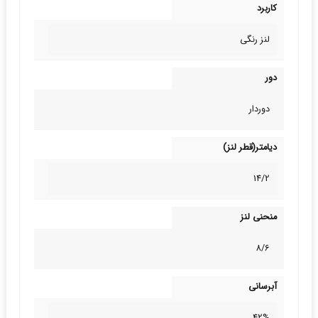
کاربرد
لنز رنگی
دور
دوردار
دیامتر(قطر لنز)
14/2
منحنی لنز
8/6
آبرسانی
42%