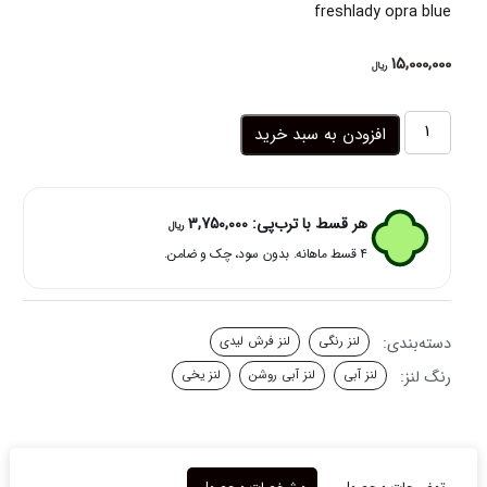
freshlady opra blue
15,000,000
ریال
لنز
افزودن به سبد خرید
چشم
رنگی
آبی
یخی
هر قسط با ترب‌پی:
3,750,000
ریال
دور
۴ قسط ماهانه. بدون سود، چک و ضامن.
مشکی
اپرا
بلو
فرش
دسته‌بندی:
لنز رنگی
لنز فرش لیدی
لیدی
عدد
رنگ لنز:
لنز آبی
لنز آبی روشن
لنز یخی