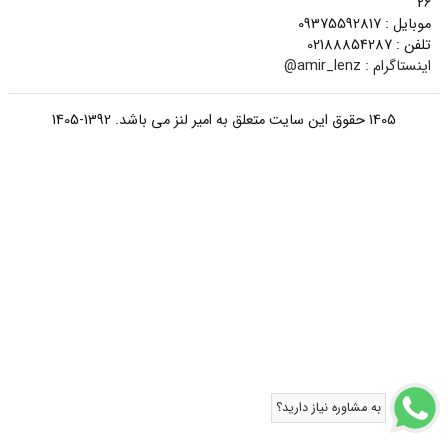
26
موبایل : 09375592817
تلفن : 02188854287
اینستاگرام :
amir_lenz@
1405 حقوق این سایت متعلق به امیر لنز می باشد. 1392-1405
به مشاوره نیاز دارید؟