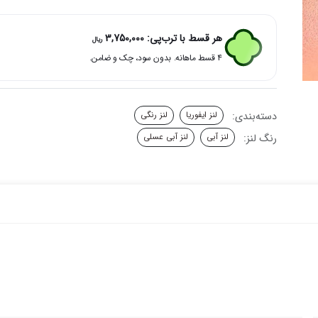
عسلی
نیل
ایفوریا
هر قسط با ترب‌پی:
3,750,000
ریال
عدد
۴ قسط ماهانه. بدون سود، چک و ضامن.
دسته‌بندی:
لنز ایفوریا
لنز رنگی
رنگ لنز:
لنز آبی
لنز آبی عسلی