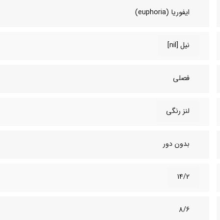
ایفوریا (euphoria)
نیل [nil]
فصلی
لنز رنگی
بدون دور
14/2
8/6