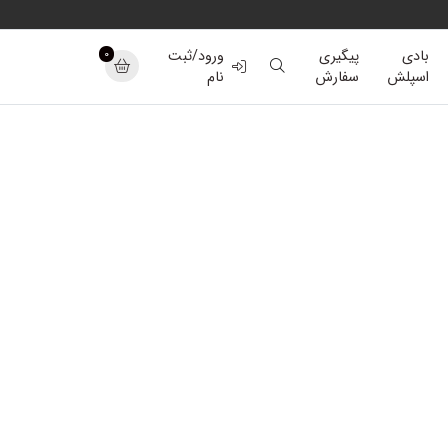
0
بادی
پیگیری
ورود/ثبت
اسپلش
سفارش
نام