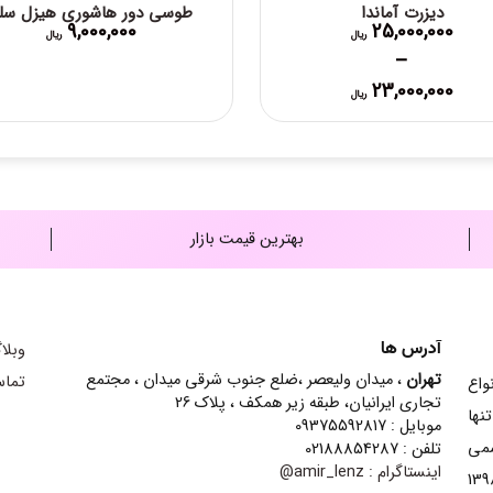
دیزرت آماندا
طوسی دور هاشوری هیزل سلن
9,000,000
25,000,000
ریال
ریال
–
Price
23,000,000
ریال
range:
23,000,000 ریال
through
25,000,000 ریال
بهترین قیمت بازار
آدرس ها
وبلا
تهران
، میدان ولیعصر ،ضلع جنوب شرقی میدان ، مجتمع
تماس
ش انواع
تجاری ایرانیان، طبقه زیر همکف ، پلاک 26
نها
موبایل : 09375592817
سمی
تلفن : 02188854287
اینستاگرام :
amir_lenz@
ینه contact lens شده است و از سال 1398