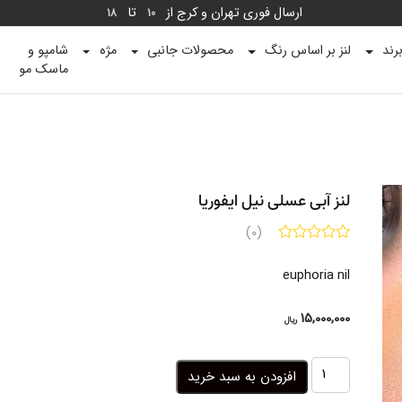
ارسال فوری تهران و کرج از
تا
18
10
رند
لنز بر اساس رنگ
محصولات جانبی
مژه
شامپو و
ماسک مو
لنز آبی عسلی نیل ایفوریا
(0)
euphoria nil
15,000,000
ریال
لنز
افزودن به سبد خرید
آبی