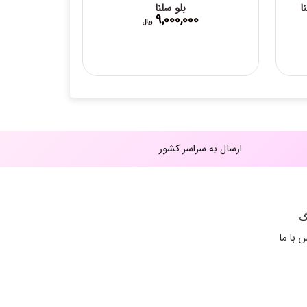
ا
بلو سلنا
9,000,000
ریال
ارسال به سراسر کشور
گ
 با ما