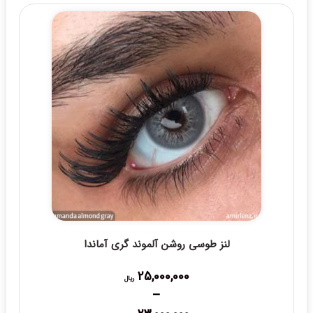
through
25,000,000 ریال
لنز طوسی روشن آلموند گری آماندا
25,000,000
ریال
–
Price