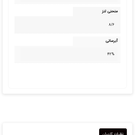
منحنی لنز
8/6
آبرسانی
42%
نظرات کاربران