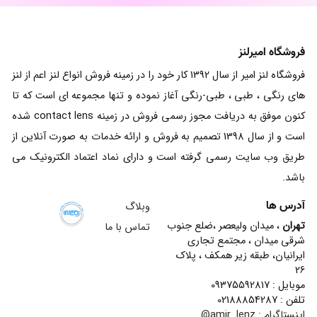
فروشگاه امیرلنز
فروشگاه لنز امیر از سال 1392 کار خود را در زمینه فروش انواع لنز اعم از لنز
های رنگی ، طبی ، طبی-رنگی آغاز نموده و تنها مجموعه ای است که تا
کنون موفق به دریافت مجوز رسمی فروش در زمینه contact lens شده
است و از سال 1398 تصمیم به فروش و ارائه خدمات به صورت آنلاین از
طریق وب سایت رسمی گرفته است و دارای نماد اعتماد الکترونیک می
باشد.
آدرس ها
وبلاگ
تهران
، میدان ولیعصر ،ضلع جنوب
تماس با ما
شرقی میدان ، مجتمع تجاری
ایرانیان، طبقه زیر همکف ، پلاک
26
موبایل : 09375592817
تلفن : 02188854287
اینستاگرام :
amir_lenz@