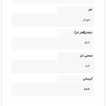
دور
دوردار
دیامتر(قطر لنز)
14/2
منحنی لنز
8/6
آبرسانی
55%