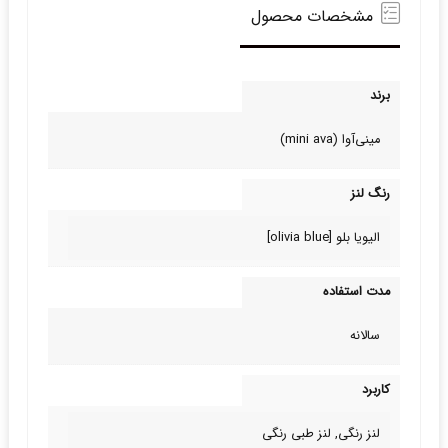
مشخصات محصول
برند
مینی‌آوا (mini ava)
رنگ لنز
الیویا بلو [olivia blue]
مدت استفاده
سالانه
کاربرد
لنز رنگی, لنز طبی‌ رنگی