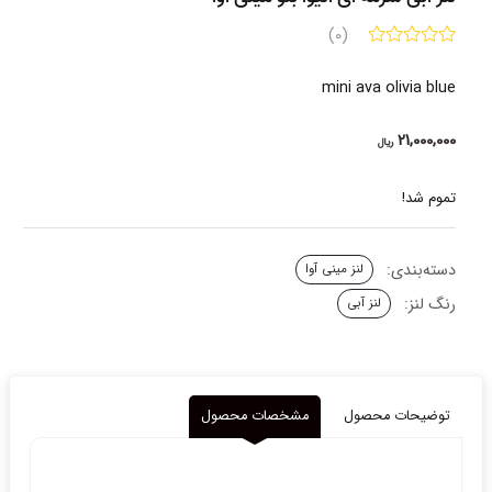
(0)
mini ava olivia blue
21,000,000
ریال
تموم شد!
دسته‌بندی:
لنز مینی آوا
رنگ لنز:
لنز آبی
توضیحات محصول
مشخصات محصول