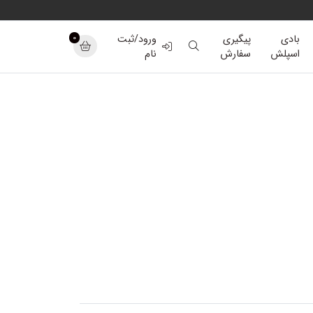
0
بادی
پیگیری
ورود/ثبت
اسپلش
سفارش
نام