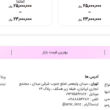
آماندا
25,000,000
25,000,000
ریال
ریال
–
–
Price
Price
23,000,000
23,000,000
ریال
ریال
range:
range:
23,000,000 ریال
0,000
through
through
25,000,000 ریال
25,000,000 ریال
بهترین قیمت بازار
آدرس ها
وبلا
تهران
، میدان ولیعصر ،ضلع جنوب شرقی میدان ، مجتمع
تماس
ش انواع
تجاری ایرانیان، طبقه زیر همکف ، پلاک 26
نها
موبایل : 09375592817
سمی
تلفن : 02188854287
اینستاگرام :
amir_lenz@
ینه contact lens شده است و از سال 1398