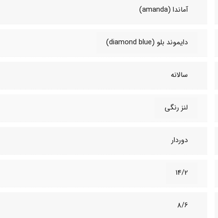
آماندا (amanda)
دایموند بلو (diamond blue)
سالانه
لنز رنگی
دوردار
14/2
8/6