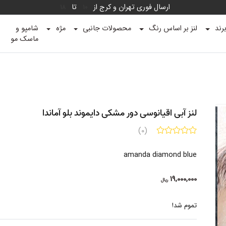
ارسال فوری تهران و کرج از
تا
18
10
رند
لنز بر اساس رنگ
محصولات جانبی
مژه
شامپو و
ماسک مو
لنز آبی اقیانوسی دور مشکی دایموند بلو آماندا
(0)
amanda diamond blue
19,000,000
ریال
تموم شد!